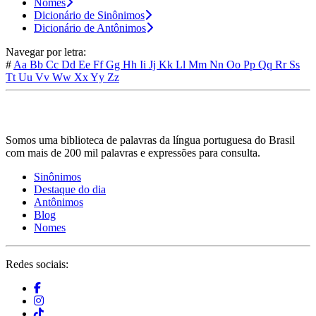
Nomes
Dicionário de Sinônimos
Dicionário de Antônimos
Navegar por letra:
#
Aa
Bb
Cc
Dd
Ee
Ff
Gg
Hh
Ii
Jj
Kk
Ll
Mm
Nn
Oo
Pp
Qq
Rr
Ss
Tt
Uu
Vv
Ww
Xx
Yy
Zz
Somos uma biblioteca de palavras da língua portuguesa do Brasil
com mais de 200 mil palavras e expressões para consulta.
Sinônimos
Destaque do dia
Antônimos
Blog
Nomes
Redes sociais: