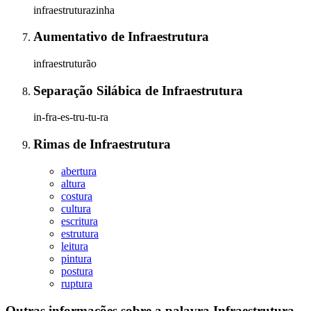
infraestruturazinha
Aumentativo
de
Infraestrutura
infraestruturão
Separação Silábica
de
Infraestrutura
in-fra-es-tru-tu-ra
Rimas
de
Infraestrutura
abertura
altura
costura
cultura
escritura
estrutura
leitura
pintura
postura
ruptura
Outras informações sobre
a palavra
Infraestrutura