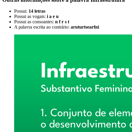
Possui:
14 letras
Possui as vogais:
i a e u
Possui as consoantes:
n f r s t
A palavra escrita ao contrário:
aruturtsearfni