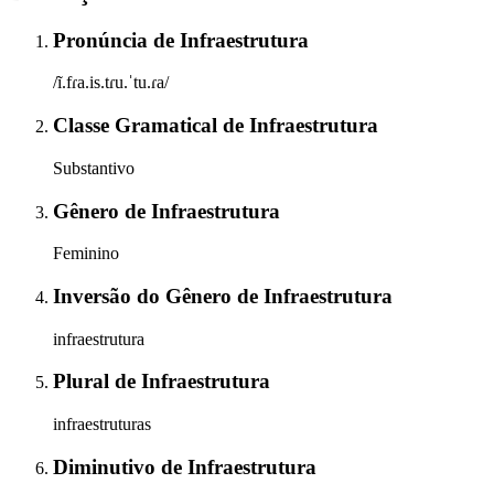
Pronúncia
de
Infraestrutura
/ĩ.fɾa.is.tɾu.ˈtu.ɾa/
Classe Gramatical
de
Infraestrutura
Substantivo
Gênero
de
Infraestrutura
Feminino
Inversão do Gênero
de
Infraestrutura
infraestrutura
Plural
de
Infraestrutura
infraestruturas
Diminutivo
de
Infraestrutura