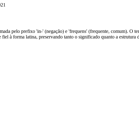
021
mada pelo prefixo 'in-' (negação) e 'frequens' (frequente, comum). O term
iel à forma latina, preservando tanto o significado quanto a estrutura 