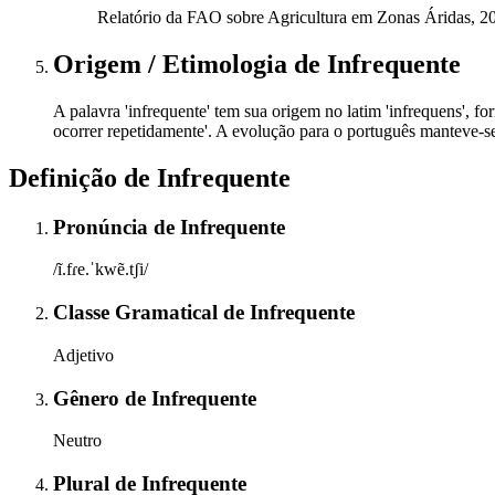
Relatório da FAO sobre Agricultura em Zonas Áridas, 2
Origem / Etimologia
de
Infrequente
A palavra 'infrequente' tem sua origem no latim 'infrequens', for
ocorrer repetidamente'. A evolução para o português manteve-se f
Definição de
Infrequente
Pronúncia
de
Infrequente
/ĩ.fɾe.ˈkwẽ.tʃi/
Classe Gramatical
de
Infrequente
Adjetivo
Gênero
de
Infrequente
Neutro
Plural
de
Infrequente