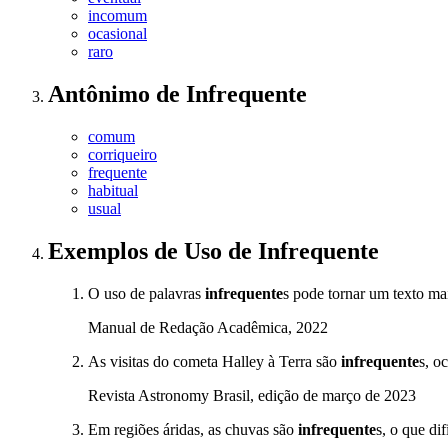
incomum
ocasional
raro
Antônimo
de
Infrequente
comum
corriqueiro
frequente
habitual
usual
Exemplos de Uso
de Infrequente
O uso de palavras
infrequente
s pode tornar um texto ma
Manual de Redação Acadêmica, 2022
As visitas do cometa Halley à Terra são
infrequente
s, o
Revista Astronomy Brasil, edição de março de 2023
Em regiões áridas, as chuvas são
infrequente
s, o que dif