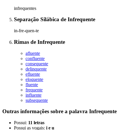
infrequentes
Separação Silábica
de
Infrequente
in-fre-quen-te
Rimas
de
Infrequente
afluente
confluente
consequente
delinquente
efluente
eloquente
fluente
frequente
influente
subsequente
Outras informações sobre
a palavra
Infrequente
Possui:
11 letras
Possui as vogais:
i e u