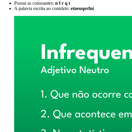
Possui as consoantes:
n f r q t
A palavra escrita ao contrário:
etneuqerfni