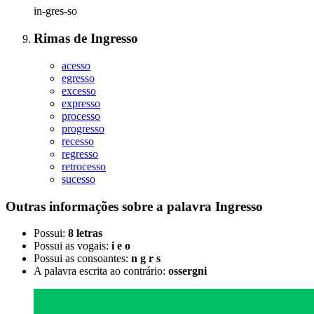
in-gres-so
Rimas
de
Ingresso
acesso
egresso
excesso
expresso
processo
progresso
recesso
regresso
retrocesso
sucesso
Outras informações sobre
a palavra
Ingresso
Possui:
8 letras
Possui as vogais:
i e o
Possui as consoantes:
n g r s
A palavra escrita ao contrário:
ossergni