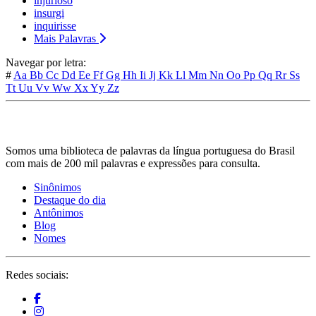
injurioso
insurgi
inquirisse
Mais Palavras
Navegar por letra:
#
Aa
Bb
Cc
Dd
Ee
Ff
Gg
Hh
Ii
Jj
Kk
Ll
Mm
Nn
Oo
Pp
Qq
Rr
Ss
Tt
Uu
Vv
Ww
Xx
Yy
Zz
Somos uma biblioteca de palavras da língua portuguesa do Brasil
com mais de 200 mil palavras e expressões para consulta.
Sinônimos
Destaque do dia
Antônimos
Blog
Nomes
Redes sociais: