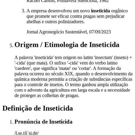
Rachel Carson, Primavera Silenciosa, 1962
A empresa desenvolveu um novo
inseticida
orgânico
que promete ser eficaz contra pragas sem prejudicar
abelhas e outros polinizadores.
Jornal Agronegócio Sustentável, 07/09/2023
Origem / Etimologia
de
Inseticida
A palavra 'inseticida' tem origem no latim 'insectum' (inseto) +
'-cida' (que mata). O sufixo '-cida' vem do verbo latino
'caedere', que significa 'matar' ou 'cortar'. A formação da
palavra ocorreu no século XIX, quando o desenvolvimento da
química moderna permitiu a criação de substâncias específicas
para o controle de insetos. O termo ganhou ampla utilização
com o advento da agricultura em larga escala e a necessidade
de proteger as colheitas de pragas.
Definição de
Inseticida
Pronúncia
de
Inseticida
/ĩ.se.tʃiˈsi.dɐ/