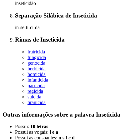
inseticidão
Separação Silábica
de
Inseticida
in-se-ti-ci-da
Rimas
de
Inseticida
fratricida
fungicida
genocida
herbicida
homicida
infanticida
parricida
regicida
suicida
tiranicida
Outras informações sobre
a palavra
Inseticida
Possui:
10 letras
Possui as vogais:
i e a
Possui as consoantes:
n s t c d