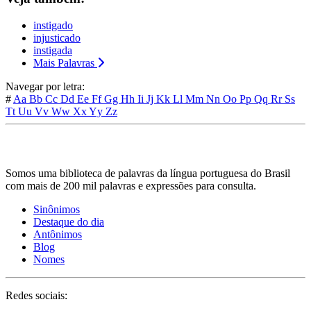
instigado
injusticado
instigada
Mais Palavras
Navegar por letra:
#
Aa
Bb
Cc
Dd
Ee
Ff
Gg
Hh
Ii
Jj
Kk
Ll
Mm
Nn
Oo
Pp
Qq
Rr
Ss
Tt
Uu
Vv
Ww
Xx
Yy
Zz
Somos uma biblioteca de palavras da língua portuguesa do Brasil
com mais de 200 mil palavras e expressões para consulta.
Sinônimos
Destaque do dia
Antônimos
Blog
Nomes
Redes sociais: