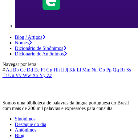
Blog / Artigos
Nomes
Dicionário de Sinônimos
Dicionário de Antônimos
Navegar por letra:
#
Aa
Bb
Cc
Dd
Ee
Ff
Gg
Hh
Ii
Jj
Kk
Ll
Mm
Nn
Oo
Pp
Qq
Rr
Ss
Tt
Uu
Vv
Ww
Xx
Yy
Zz
Somos uma biblioteca de palavras da língua portuguesa do Brasil
com mais de 200 mil palavras e expressões para consulta.
Sinônimos
Destaque do dia
Antônimos
Blog