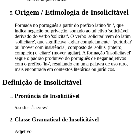
Origem / Etimologia
de
Insolicitável
Formada no português a partir do prefixo latino 'in-', que
indica negação ou privação, somado ao adjetivo 'solicitável',
derivado do verbo 'solicitar'. O verbo 'solicitar' vem do latim
'sollicitare', que significava 'agitar completamente', 'perturbar'
ou 'mover com insistência', composto de 'sollus' (inteiro,
completo) e 'citare' (mover, agitar). A formação 'insolicitável'
segue o padrão produtivo do português de negar adjetivos
com o prefixo 'in-', resultando em uma palavra de uso raro,
mais encontrada em contextos literários ou jurídicos.
Definição de
Insolicitável
Pronúncia
de
Insolicitável
/ĩ.so.li.si.ˈta.vew/
Classe Gramatical
de
Insolicitável
Adjetivo