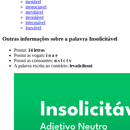
inegável
inegociavel
inevitável
inviolável
irrecusável
louvável
Outras informações sobre
a palavra
Insolicitável
Possui:
14 letras
Possui as vogais:
i o a e
Possui as consoantes:
n s l c t v
A palavra escrita ao contrário:
levaticilosni