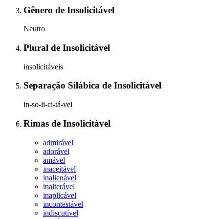
Gênero
de
Insolicitável
Neutro
Plural
de
Insolicitável
insolicitáveis
Separação Silábica
de
Insolicitável
in-so-li-ci-tá-vel
Rimas
de
Insolicitável
admirável
adorável
amável
inaceitável
inalienável
inalterável
inaplicável
incontestável
indiscutível