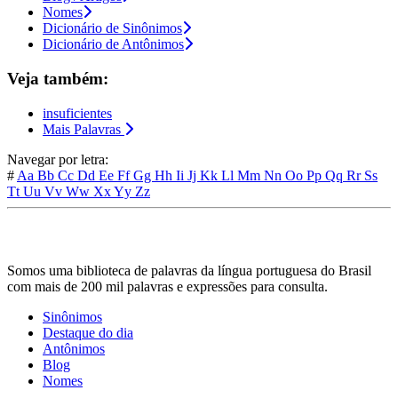
Nomes
Dicionário de Sinônimos
Dicionário de Antônimos
Veja também:
insuficientes
Mais Palavras
Navegar por letra:
#
Aa
Bb
Cc
Dd
Ee
Ff
Gg
Hh
Ii
Jj
Kk
Ll
Mm
Nn
Oo
Pp
Qq
Rr
Ss
Tt
Uu
Vv
Ww
Xx
Yy
Zz
Somos uma biblioteca de palavras da língua portuguesa do Brasil
com mais de 200 mil palavras e expressões para consulta.
Sinônimos
Destaque do dia
Antônimos
Blog
Nomes