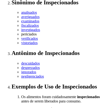
Sinônimo
de
Inspecionados
analisados
averiguados
examinados
fiscalizados
investigados
periciados
verificados
vistoriados
Antônimo
de
Inspecionados
descuidados
desprezados
ignorados
negligenciados
Exemplos de Uso
de Inspecionados
Os alimentos foram cuidadosamente
inspecionados
antes de serem liberados para consumo.