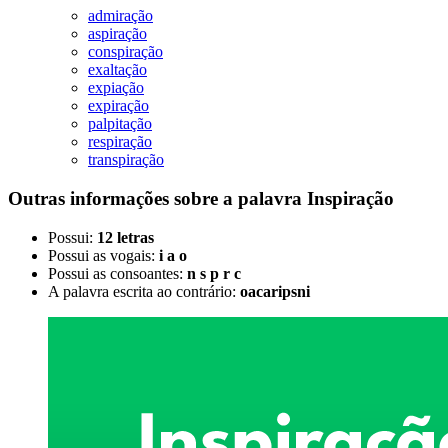
admiração
aspiração
conspiração
exaltação
expiação
expiração
palpitação
respiração
transpiração
Outras informações sobre
a palavra
Inspiração
Possui:
12 letras
Possui as vogais:
i a o
Possui as consoantes:
n s p r c
A palavra escrita ao contrário:
oacaripsni