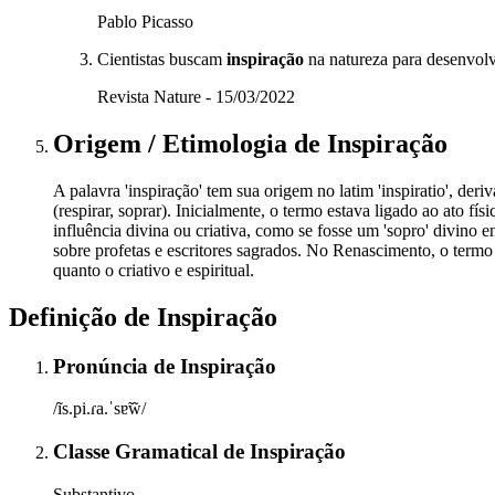
Pablo Picasso
Cientistas buscam
inspiração
na natureza para desenvolv
Revista Nature - 15/03/2022
Origem / Etimologia
de
Inspiração
A palavra 'inspiração' tem sua origem no latim 'inspiratio', deriva
(respirar, soprar). Inicialmente, o termo estava ligado ao ato f
influência divina ou criativa, como se fosse um 'sopro' divino 
sobre profetas e escritores sagrados. No Renascimento, o termo
quanto o criativo e espiritual.
Definição de
Inspiração
Pronúncia
de
Inspiração
/ĩs.pi.ɾa.ˈsɐ̃w̃/
Classe Gramatical
de
Inspiração
Substantivo