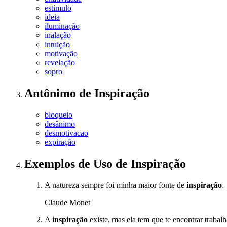
estímulo
ideia
iluminação
inalação
intuição
motivação
revelação
sopro
Antônimo
de
Inspiração
bloqueio
desânimo
desmotivacao
expiração
Exemplos de Uso
de Inspiração
A natureza sempre foi minha maior fonte de
inspiração
.
Claude Monet
A
inspiração
existe, mas ela tem que te encontrar trabal