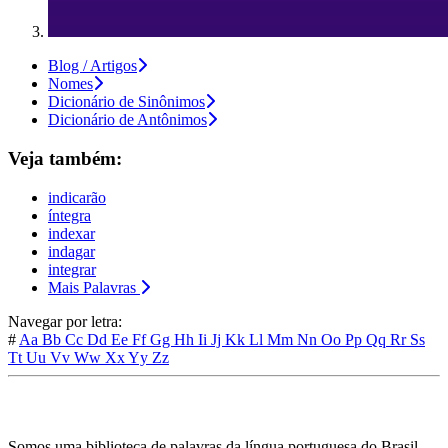
Blog / Artigos
Nomes
Dicionário de Sinônimos
Dicionário de Antônimos
Veja também:
indicarão
íntegra
indexar
indagar
integrar
Mais Palavras
Navegar por letra:
#
Aa
Bb
Cc
Dd
Ee
Ff
Gg
Hh
Ii
Jj
Kk
Ll
Mm
Nn
Oo
Pp
Qq
Rr
Ss
Tt
Uu
Vv
Ww
Xx
Yy
Zz
Somos uma biblioteca de palavras da língua portuguesa do Brasil