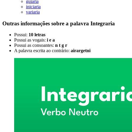
guiaria
iniciaria
variaria
Outras informações sobre
a palavra
Integraria
Possui:
10 letras
Possui as vogais:
i e a
Possui as consoantes:
n t g r
A palavra escrita ao contrário:
airargetni