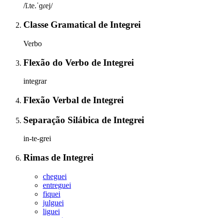
/ĩ.te.ˈɡɾej/
Classe Gramatical
de
Integrei
Verbo
Flexão do Verbo
de
Integrei
integrar
Flexão Verbal
de
Integrei
Separação Silábica
de
Integrei
in-te-grei
Rimas
de
Integrei
cheguei
entreguei
fiquei
julguei
liguei