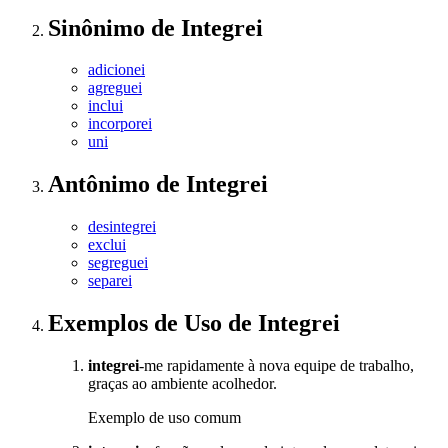
Sinônimo
de
Integrei
adicionei
agreguei
inclui
incorporei
uni
Antônimo
de
Integrei
desintegrei
exclui
segreguei
separei
Exemplos de Uso
de Integrei
integrei
-me rapidamente à nova equipe de trabalho,
graças ao ambiente acolhedor.
Exemplo de uso comum