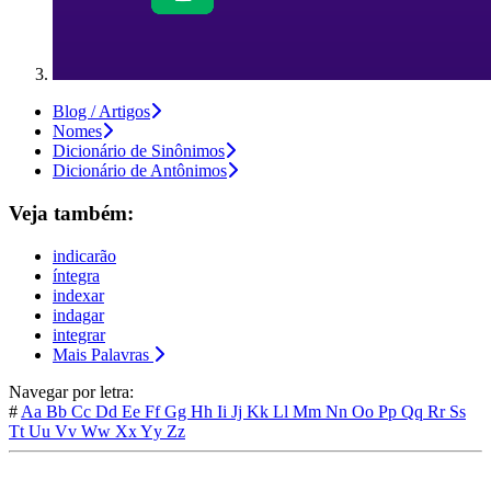
Blog / Artigos
Nomes
Dicionário de Sinônimos
Dicionário de Antônimos
Veja também:
indicarão
íntegra
indexar
indagar
integrar
Mais Palavras
Navegar por letra:
#
Aa
Bb
Cc
Dd
Ee
Ff
Gg
Hh
Ii
Jj
Kk
Ll
Mm
Nn
Oo
Pp
Qq
Rr
Ss
Tt
Uu
Vv
Ww
Xx
Yy
Zz