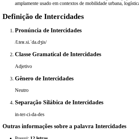
amplamente usado em contextos de mobilidade urbana, logística 
Definição de
Intercidades
Pronúncia
de
Intercidades
/ĩ.teʁ.si.ˈda.dʒis/
Classe Gramatical
de
Intercidades
Adjetivo
Gênero
de
Intercidades
Neutro
Separação Silábica
de
Intercidades
in-ter-ci-da-des
Outras informações sobre
a palavra
Intercidades
Possui:
12 letras