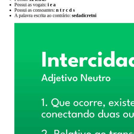
Possui as vogais:
i e a
Possui as consoantes:
n t r c d s
A palavra escrita ao contrário:
sedadicretni