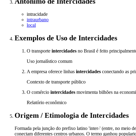
Antônimo
de
Intercidades
intracidade
intraurbano
local
Exemplos de Uso
de Intercidades
O transporte
intercidades
no Brasil é feito principalment
Uso jornalístico comum
A empresa oferece linhas
intercidades
conectando as prin
Contexto de transporte público
O comércio
intercidades
movimenta bilhões na economia
Relatório econômico
Origem / Etimologia
de
Intercidades
Formada pela junção do prefixo latino 'inter-' (entre, no meio d
conectam diferentes centros urbanos. O termo ganhou populari