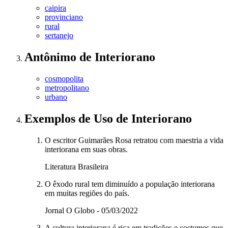
caipira
provinciano
rural
sertanejo
Antônimo
de
Interiorano
cosmopolita
metropolitano
urbano
Exemplos de Uso
de Interiorano
O escritor Guimarães Rosa retratou com maestria a vida
interiorana em suas obras.
Literatura Brasileira
O êxodo rural tem diminuído a população interiorana
em muitas regiões do país.
Jornal O Globo - 05/03/2022
A cultura interiorana é rica em tradições e costumes que