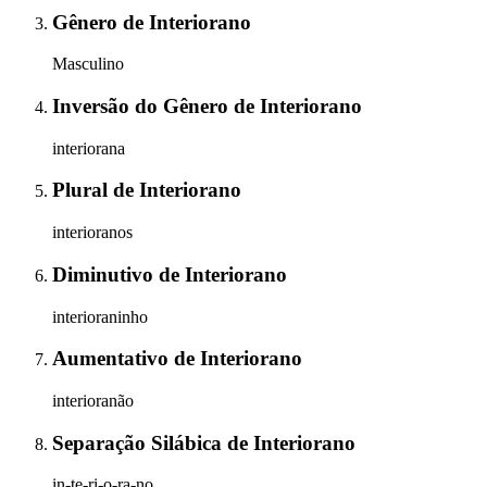
Gênero
de
Interiorano
Masculino
Inversão do Gênero
de
Interiorano
interiorana
Plural
de
Interiorano
interioranos
Diminutivo
de
Interiorano
interioraninho
Aumentativo
de
Interiorano
interioranão
Separação Silábica
de
Interiorano
in-te-ri-o-ra-no