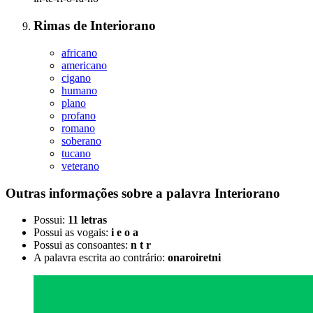
Rimas
de
Interiorano
africano
americano
cigano
humano
plano
profano
romano
soberano
tucano
veterano
Outras informações sobre
a palavra
Interiorano
Possui:
11 letras
Possui as vogais:
i e o a
Possui as consoantes:
n t r
A palavra escrita ao contrário:
onaroiretni