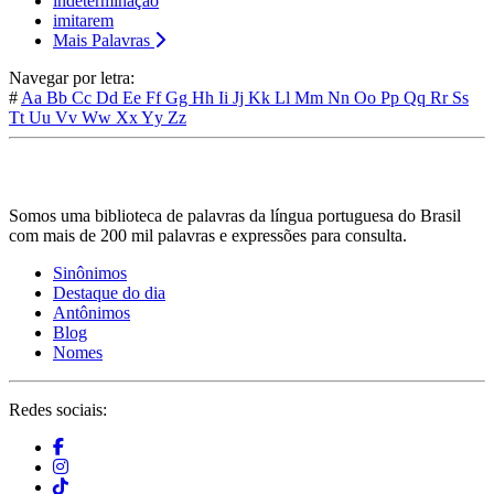
indeterminação
imitarem
Mais Palavras
Navegar por letra:
#
Aa
Bb
Cc
Dd
Ee
Ff
Gg
Hh
Ii
Jj
Kk
Ll
Mm
Nn
Oo
Pp
Qq
Rr
Ss
Tt
Uu
Vv
Ww
Xx
Yy
Zz
Somos uma biblioteca de palavras da língua portuguesa do Brasil
com mais de 200 mil palavras e expressões para consulta.
Sinônimos
Destaque do dia
Antônimos
Blog
Nomes
Redes sociais: