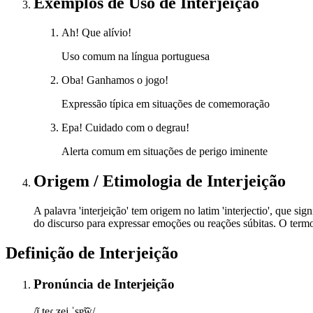
Exemplos de Uso
de Interjeição
Ah! Que alívio!
Uso comum na língua portuguesa
Oba! Ganhamos o jogo!
Expressão típica em situações de comemoração
Epa! Cuidado com o degrau!
Alerta comum em situações de perigo iminente
Origem / Etimologia
de
Interjeição
A palavra 'interjeição' tem origem no latim 'interjectio', que si
do discurso para expressar emoções ou reações súbitas. O termo
Definição de
Interjeição
Pronúncia
de
Interjeição
/ĩ.teɾ.ʒej.ˈsɐ̃w̃/