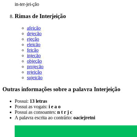
in-ter-jei-ção
Rimas
de
Interjeição
afeição
dejeção
ejeção
eleição
feição
injeção
objeção
projeção
rejeição
sujeição
Outras informações sobre
a palavra
Interjeição
Possui:
13 letras
Possui as vogais:
i e a o
Possui as consoantes:
n t r j c
A palavra escrita ao contrário:
oaciejretni