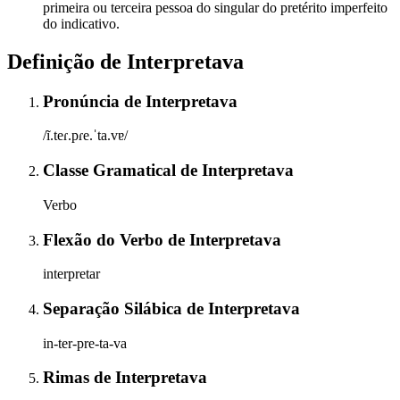
primeira ou terceira pessoa do singular do pretérito imperfeito
do indicativo.
Definição de
Interpretava
Pronúncia
de
Interpretava
/ĩ.teɾ.pɾe.ˈta.vɐ/
Classe Gramatical
de
Interpretava
Verbo
Flexão do Verbo
de
Interpretava
interpretar
Separação Silábica
de
Interpretava
in-ter-pre-ta-va
Rimas
de
Interpretava