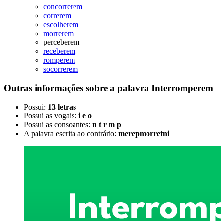
concorrerem
correrem
escolherem
morrerem
perceberem
receberem
romperem
socorrerem
Outras informações sobre
a palavra
Interromperem
Possui:
13 letras
Possui as vogais:
i e o
Possui as consoantes:
n t r m p
A palavra escrita ao contrário:
merepmorretni