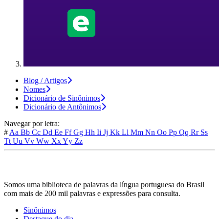
Blog / Artigos
Nomes
Dicionário de Sinônimos
Dicionário de Antônimos
Navegar por letra:
#
Aa
Bb
Cc
Dd
Ee
Ff
Gg
Hh
Ii
Jj
Kk
Ll
Mm
Nn
Oo
Pp
Qq
Rr
Ss
Tt
Uu
Vv
Ww
Xx
Yy
Zz
Somos uma biblioteca de palavras da língua portuguesa do Brasil
com mais de 200 mil palavras e expressões para consulta.
Sinônimos
Destaque do dia