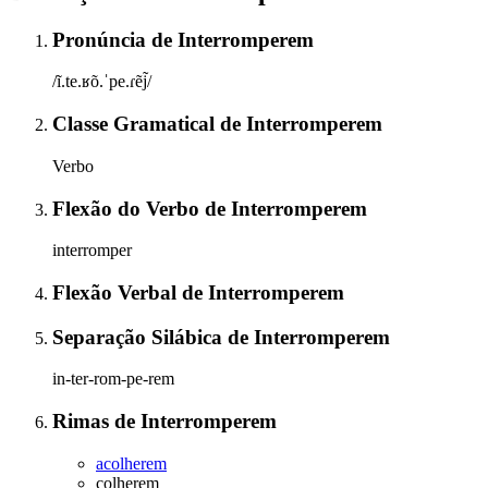
Pronúncia
de
Interromperem
/ĩ.te.ʁõ.ˈpe.ɾẽj̃/
Classe Gramatical
de
Interromperem
Verbo
Flexão do Verbo
de
Interromperem
interromper
Flexão Verbal
de
Interromperem
Separação Silábica
de
Interromperem
in-ter-rom-pe-rem
Rimas
de
Interromperem
acolherem
colherem