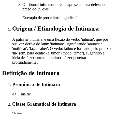
O tribunal
intimara
o réu a apresentar sua defesa no
prazo de 15 dias.
Exemplo de procedimento judicial
Origem / Etimologia
de
Intimara
A palavra 'intimara' é uma flexão do verbo 'intimar', que por
sua vez deriva do latim 'intimare', significando 'anunciar',
'notificar', 'fazer saber'. O verbo latino é formado pelo prefixo
'in-' (em, para dentro) e 'timor' (medo, temor), sugerindo a
ideia de 'fazer entrar no íntimo', 'fazer penetrar
profundamente'.
Definição de
Intimara
Pronúncia
de
Intimara
/ĩ.tʃi.ˈma.ɾa/
Classe Gramatical
de
Intimara
Verbo