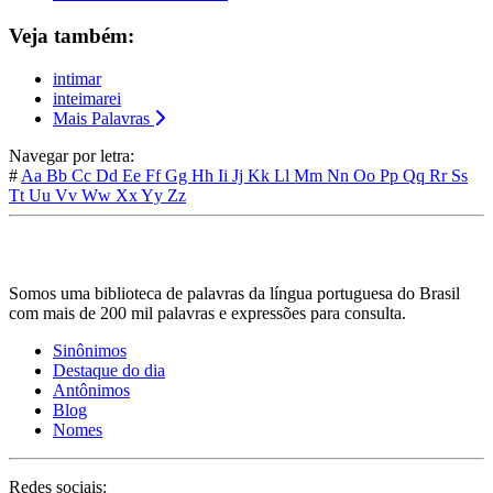
Veja também:
intimar
inteimarei
Mais Palavras
Navegar por letra:
#
Aa
Bb
Cc
Dd
Ee
Ff
Gg
Hh
Ii
Jj
Kk
Ll
Mm
Nn
Oo
Pp
Qq
Rr
Ss
Tt
Uu
Vv
Ww
Xx
Yy
Zz
Somos uma biblioteca de palavras da língua portuguesa do Brasil
com mais de 200 mil palavras e expressões para consulta.
Sinônimos
Destaque do dia
Antônimos
Blog
Nomes
Redes sociais: