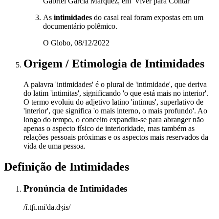
Gabriel García Márquez, em 'Viver para Contar'
As
intimidades
do casal real foram expostas em um
documentário polêmico.
O Globo, 08/12/2022
Origem / Etimologia
de
Intimidades
A palavra 'intimidades' é o plural de 'intimidade', que deriva
do latim 'intimitas', significando 'o que está mais no interior'.
O termo evoluiu do adjetivo latino 'intimus', superlativo de
'interior', que significa 'o mais interno, o mais profundo'. Ao
longo do tempo, o conceito expandiu-se para abranger não
apenas o aspecto físico de interioridade, mas também as
relações pessoais próximas e os aspectos mais reservados da
vida de uma pessoa.
Definição de
Intimidades
Pronúncia
de
Intimidades
/ĩ.tʃi.mi'da.dʒis/