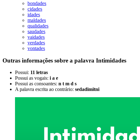
bondades
cidades
idades
maldades
qualidades
saudades
vaidades
verdades
vontades
Outras informações sobre
a palavra
Intimidades
Possui:
11 letras
Possui as vogais:
i a e
Possui as consoantes:
n t m d s
A palavra escrita ao contrário:
sedadimitni