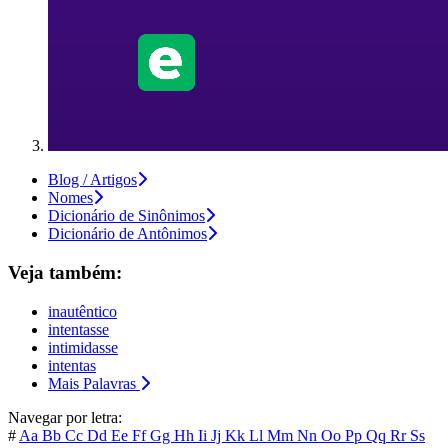
Blog / Artigos
Nomes
Dicionário de Sinônimos
Dicionário de Antônimos
Veja também:
inautêntico
intentasse
intimidasse
intentas
Mais Palavras
Navegar por letra:
#
Aa
Bb
Cc
Dd
Ee
Ff
Gg
Hh
Ii
Jj
Kk
Ll
Mm
Nn
Oo
Pp
Qq
Rr
Ss