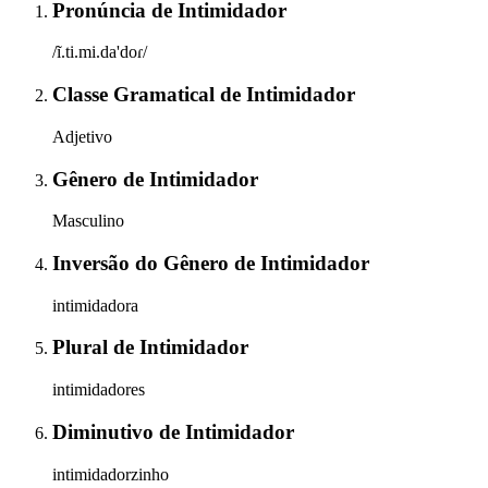
Pronúncia
de
Intimidador
/ĩ.ti.mi.da'doɾ/
Classe Gramatical
de
Intimidador
Adjetivo
Gênero
de
Intimidador
Masculino
Inversão do Gênero
de
Intimidador
intimidadora
Plural
de
Intimidador
intimidadores
Diminutivo
de
Intimidador
intimidadorzinho