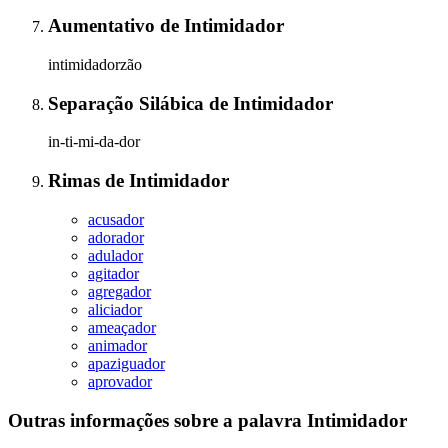
Aumentativo
de
Intimidador
intimidadorzão
Separação Silábica
de
Intimidador
in-ti-mi-da-dor
Rimas
de
Intimidador
acusador
adorador
adulador
agitador
agregador
aliciador
ameaçador
animador
apaziguador
aprovador
Outras informações sobre
a palavra
Intimidador