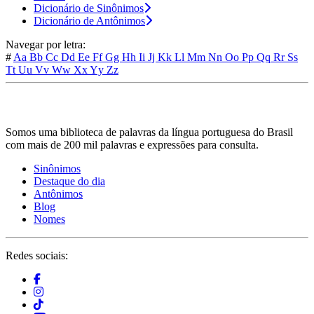
Dicionário de Sinônimos
Dicionário de Antônimos
Navegar por letra:
#
Aa
Bb
Cc
Dd
Ee
Ff
Gg
Hh
Ii
Jj
Kk
Ll
Mm
Nn
Oo
Pp
Qq
Rr
Ss
Tt
Uu
Vv
Ww
Xx
Yy
Zz
Somos uma biblioteca de palavras da língua portuguesa do Brasil
com mais de 200 mil palavras e expressões para consulta.
Sinônimos
Destaque do dia
Antônimos
Blog
Nomes
Redes sociais: