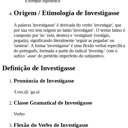
Exemplo hipotético
Origem / Etimologia
de
Investigasse
A palavra 'investigasse' é derivada do verbo 'investigar', que
por sua vez tem origem no latim 'investigare'. O termo latino é
composto por 'in-' (em, dentro) e 'vestigium' (vestígio,
pegada), significando literalmente 'seguir as pegadas' ou
'rastrear'. A forma 'investigasse' é uma flexão verbal específica
do português, formada a partir do radical 'investig-' com o
sufixo '-asse' do pretérito imperfeito do subjuntivo.
Definição de
Investigasse
Pronúncia
de
Investigasse
/ĩ.ves.tʃi.ˈga.si/
Classe Gramatical
de
Investigasse
Verbo
Flexão do Verbo
de
Investigasse