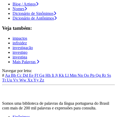
Blog / Artigos
Nomes
Dicionário de Sinônimos
Dicionário de Antônimos
Veja também:
impactos
infixidez
investigação
investigo
investiga
Mais Palavras
Navegar por letra:
#
Aa
Bb
Cc
Dd
Ee
Ff
Gg
Hh
Ii
Jj
Kk
Ll
Mm
Nn
Oo
Pp
Qq
Rr
Ss
Tt
Uu
Vv
Ww
Xx
Yy
Zz
Somos uma biblioteca de palavras da língua portuguesa do Brasil
com mais de 200 mil palavras e expressões para consulta.
Sinônimos