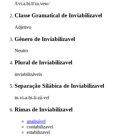
/ĩ.vi.a.bi.li'za.vew/
Classe Gramatical
de
Inviabilizavel
Adjetivo
Gênero
de
Inviabilizavel
Neutro
Plural
de
Inviabilizavel
inviabilizáveis
Separação Silábica
de
Inviabilizavel
in-vi-a-bi-li-zá-vel
Rimas
de
Inviabilizavel
analisável
contabilizavel
estabilizavel