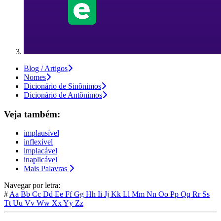
Blog / Artigos
Nomes
Dicionário de Sinônimos
Dicionário de Antônimos
Veja também:
implausível
inflexível
implacável
inaplicável
Mais Palavras
Navegar por letra:
#
Aa
Bb
Cc
Dd
Ee
Ff
Gg
Hh
Ii
Jj
Kk
Ll
Mm
Nn
Oo
Pp
Qq
Rr
Ss
Tt
Uu
Vv
Ww
Xx
Yy
Zz