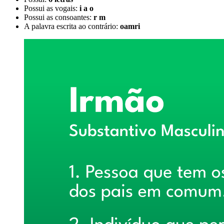
Possui as vogais:
i a o
Possui as consoantes:
r m
A palavra escrita ao contrário:
oamri