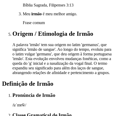
Bíblia Sagrada, Filipenses 3:13
Meu
irmão
é meu melhor amigo.
Frase comum
Origem / Etimologia
de
Irmão
A palavra 'irmão' tem sua origem no latim 'germanus', que
significa 'irmão de sangue'. Ao longo do tempo, evoluiu para
o latim vulgar 'germanu', que deu origem à forma portuguesa
'irmão'. Esta evolução envolveu mudanças fonéticas, como a
queda do 'g' inicial e a nasalização da vogal final. O termo
expandiu seu significado para além dos laços de sangue,
abrangendo relações de afinidade e pertencimento a grupos.
Definição de
Irmão
Pronúncia
de
Irmão
/iɾˈmɐ̃w̃/
Classe Gramatical
de
Irmão