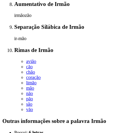
Aumentativo
de
Irmão
irmãozão
Separação Silábica
de
Irmão
ir-mão
Rimas
de
Irmão
avião
cão
chão
coração
limão
mão
não
pão
são
vão
Outras informações sobre
a palavra
Irmão
Possui:
6 letras