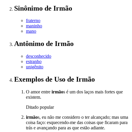
Sinônimo
de
Irmão
fraterno
maninho
mano
Antônimo
de
Irmão
desconhecido
estranho
unigênito
Exemplos de Uso
de Irmão
O amor entre
irmão
s é um dos laços mais fortes que
existem.
Ditado popular
irmão
s, eu não me considero o ter alcançado; mas uma
coisa faço: esquecendo-me das coisas que ficaram para
trás e avançando para as que estão adiante.