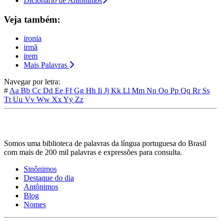
Dicionário de Antônimos
Veja também:
ironia
irmã
irem
Mais Palavras
Navegar por letra:
#
Aa
Bb
Cc
Dd
Ee
Ff
Gg
Hh
Ii
Jj
Kk
Ll
Mm
Nn
Oo
Pp
Qq
Rr
Ss
Tt
Uu
Vv
Ww
Xx
Yy
Zz
Somos uma biblioteca de palavras da língua portuguesa do Brasil
com mais de 200 mil palavras e expressões para consulta.
Sinônimos
Destaque do dia
Antônimos
Blog
Nomes