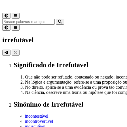
irrefutável
Significado
de
Irrefutável
Que não pode ser refutado, contestado ou negado; incont
Na lógica e argumentação, refere-se a uma proposição ou
No direito, aplica-se a uma evidência ou prova tão conv
Na ciência, descreve uma teoria ou hipótese que foi com
Sinônimo
de
Irrefutável
incontestável
incontrovertivel
indiscutível