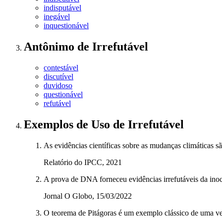
indisputável
inegável
inquestionável
Antônimo
de
Irrefutável
contestável
discutível
duvidoso
questionável
refutável
Exemplos de Uso
de Irrefutável
As evidências científicas sobre as mudanças climáticas são
Relatório do IPCC, 2021
A prova de DNA forneceu evidências irrefutáveis da ino
Jornal O Globo, 15/03/2022
O teorema de Pitágoras é um exemplo clássico de uma 