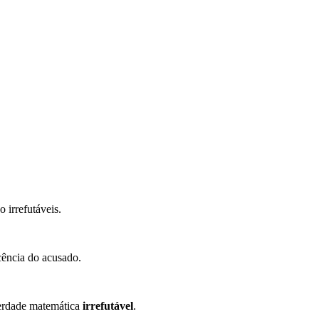
 irrefutáveis.
cência do acusado.
verdade matemática
irrefutável
.