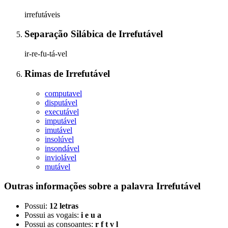
irrefutáveis
Separação Silábica
de
Irrefutável
ir-re-fu-tá-vel
Rimas
de
Irrefutável
computavel
disputável
executável
imputável
imutável
insolúvel
insondável
inviolável
mutável
Outras informações sobre
a palavra
Irrefutável
Possui:
12 letras
Possui as vogais:
i e u a
Possui as consoantes:
r f t v l