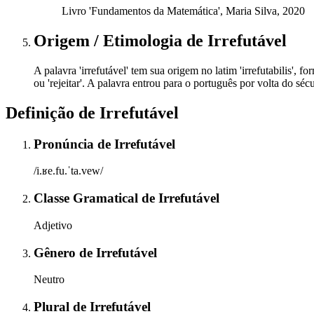
Livro 'Fundamentos da Matemática', Maria Silva, 2020
Origem / Etimologia
de
Irrefutável
A palavra 'irrefutável' tem sua origem no latim 'irrefutabilis', for
ou 'rejeitar'. A palavra entrou para o português por volta do s
Definição de
Irrefutável
Pronúncia
de
Irrefutável
/i.ʁe.fu.ˈta.vew/
Classe Gramatical
de
Irrefutável
Adjetivo
Gênero
de
Irrefutável
Neutro
Plural
de
Irrefutável