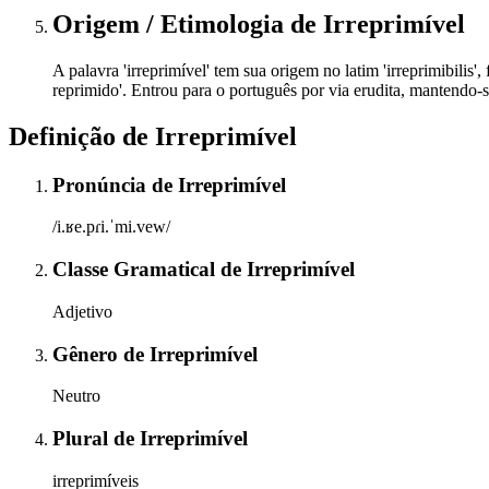
Origem / Etimologia
de
Irreprimível
A palavra 'irreprimível' tem sua origem no latim 'irreprimibilis', 
reprimido'. Entrou para o português por via erudita, mantendo-se
Definição de
Irreprimível
Pronúncia
de
Irreprimível
/i.ʁe.pɾi.ˈmi.vew/
Classe Gramatical
de
Irreprimível
Adjetivo
Gênero
de
Irreprimível
Neutro
Plural
de
Irreprimível
irreprimíveis