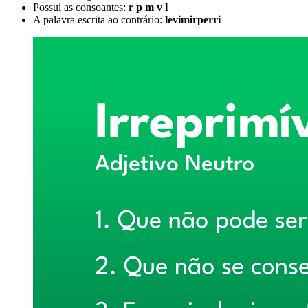
Possui as consoantes:
r p m v l
A palavra escrita ao contrário:
levimirperri