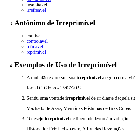
insopitavel
irrefreável
Antônimo
de
Irreprimível
contivel
controlavel
refreavel
reprimivel
Exemplos de Uso
de Irreprimível
A multidão expressou sua
irreprimível
alegria com a vitó
Jornal O Globo - 15/07/2022
Sentiu uma vontade
irreprimível
de rir diante daquela s
Machado de Assis, Memórias Póstumas de Brás Cubas
O desejo
irreprimível
de liberdade levou à revolução.
Historiador Eric Hobsbawm, A Era das Revoluções