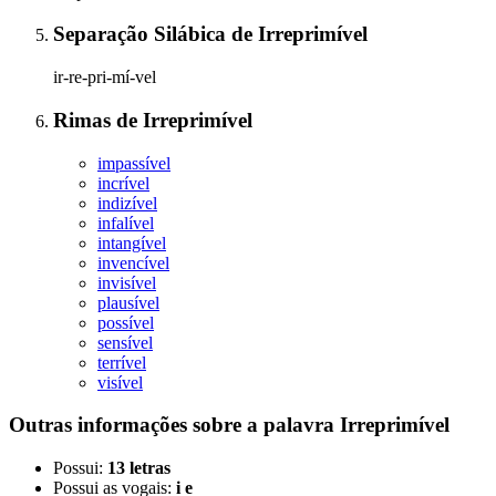
Separação Silábica
de
Irreprimível
ir-re-pri-mí-vel
Rimas
de
Irreprimível
impassível
incrível
indizível
infalível
intangível
invencível
invisível
plausível
possível
sensível
terrível
visível
Outras informações sobre
a palavra
Irreprimível
Possui:
13 letras
Possui as vogais:
i e