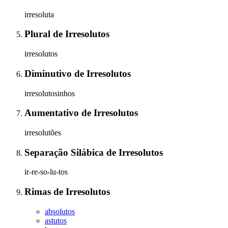
irresoluta
Plural
de
Irresolutos
irresolutos
Diminutivo
de
Irresolutos
irresolutosinhos
Aumentativo
de
Irresolutos
irresolutões
Separação Silábica
de
Irresolutos
ir-re-so-lu-tos
Rimas
de
Irresolutos
absolutos
astutos