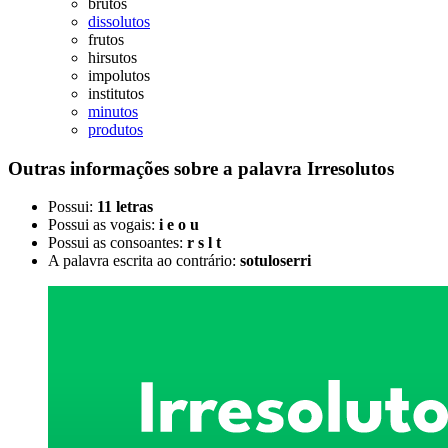
brutos
dissolutos
frutos
hirsutos
impolutos
institutos
minutos
produtos
Outras informações sobre
a palavra
Irresolutos
Possui:
11 letras
Possui as vogais:
i e o u
Possui as consoantes:
r s l t
A palavra escrita ao contrário:
sotuloserri