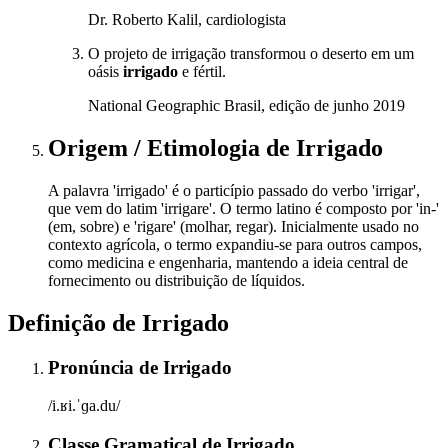
Dr. Roberto Kalil, cardiologista
O projeto de irrigação transformou o deserto em um
oásis
irrigado
e fértil.
National Geographic Brasil, edição de junho 2019
Origem / Etimologia
de
Irrigado
A palavra 'irrigado' é o particípio passado do verbo 'irrigar',
que vem do latim 'irrigare'. O termo latino é composto por 'in-'
(em, sobre) e 'rigare' (molhar, regar). Inicialmente usado no
contexto agrícola, o termo expandiu-se para outros campos,
como medicina e engenharia, mantendo a ideia central de
fornecimento ou distribuição de líquidos.
Definição de
Irrigado
Pronúncia
de
Irrigado
/i.ʁi.ˈɡa.du/
Classe Gramatical
de
Irrigado