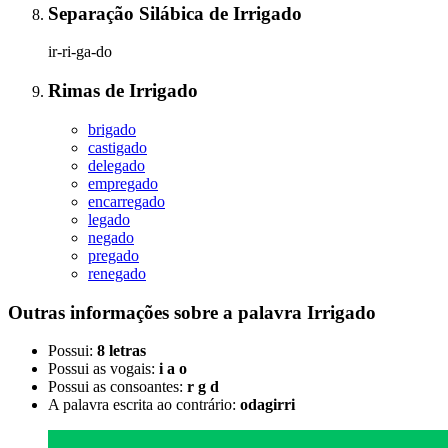
Separação Silábica
de
Irrigado
ir-ri-ga-do
Rimas
de
Irrigado
brigado
castigado
delegado
empregado
encarregado
legado
negado
pregado
renegado
Outras informações sobre
a palavra
Irrigado
Possui:
8 letras
Possui as vogais:
i a o
Possui as consoantes:
r g d
A palavra escrita ao contrário:
odagirri