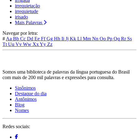
irrigada
irrequietação
irrequietude
irisado
Mais Palavras
Navegar por letra:
#
Aa
Bb
Cc
Dd
Ee
Ff
Gg
Hh
Ii
Jj
Kk
Ll
Mm
Nn
Oo
Pp
Qq
Rr
Ss
Tt
Uu
Vv
Ww
Xx
Yy
Zz
Somos uma biblioteca de palavras da língua portuguesa do Brasil
com mais de 200 mil palavras e expressões para consulta.
Sinônimos
Destaque do dia
Antônimos
Blog
Nomes
Redes sociais: