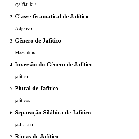
/ʒaˈfi.ti.ku/
Classe Gramatical
de
Jafítico
Adjetivo
Gênero
de
Jafítico
Masculino
Inversão do Gênero
de
Jafítico
jafítica
Plural
de
Jafítico
jafíticos
Separação Silábica
de
Jafítico
ja-fí-ti-co
Rimas
de
Jafítico