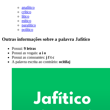
analítico
crítico
lítico
mítico
paralítico
político
Outras informações sobre
a palavra
Jafítico
Possui:
9 letras
Possui as vogais:
a i o
Possui as consoantes:
j f t c
A palavra escrita ao contrário:
ocitifaj