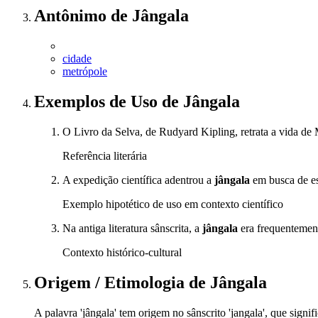
Antônimo
de
Jângala
cidade
metrópole
Exemplos de Uso
de Jângala
O Livro da Selva, de Rudyard Kipling, retrata a vida d
Referência literária
A expedição científica adentrou a
jângala
em busca de es
Exemplo hipotético de uso em contexto científico
Na antiga literatura sânscrita, a
jângala
era frequentement
Contexto histórico-cultural
Origem / Etimologia
de
Jângala
A palavra 'jângala' tem origem no sânscrito 'jangala', que signif