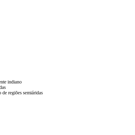
ente indiano
adas
o de regiões semiáridas