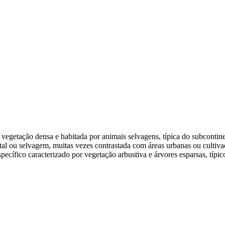
vegetação densa e habitada por animais selvagens, típica do subcontin
restal ou selvagem, muitas vezes contrastada com áreas urbanas ou cultiv
ecífico caracterizado por vegetação arbustiva e árvores esparsas, típic