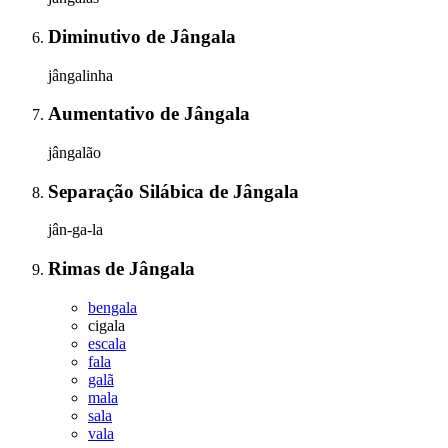
Diminutivo
de
Jângala
jângalinha
Aumentativo
de
Jângala
jângalão
Separação Silábica
de
Jângala
jân-ga-la
Rimas
de
Jângala
bengala
cigala
escala
fala
galã
mala
sala
vala