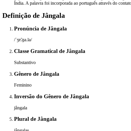
Índia. A palavra foi incorporada ao português através do contat
Definição de
Jângala
Pronúncia
de
Jângala
/ˈʒɐ̃.ɡa.la/
Classe Gramatical
de
Jângala
Substantivo
Gênero
de
Jângala
Feminino
Inversão do Gênero
de
Jângala
jângala
Plural
de
Jângala
jângalas