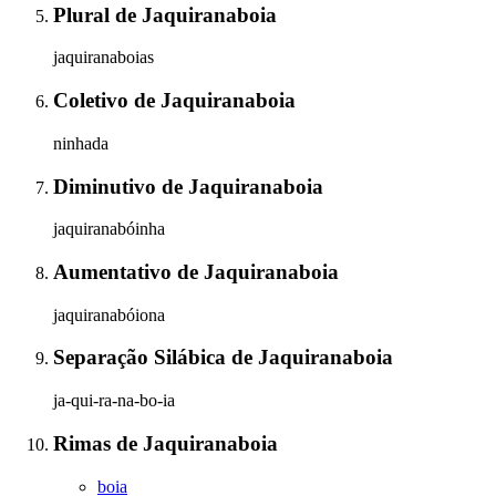
Plural
de
Jaquiranaboia
jaquiranaboias
Coletivo
de
Jaquiranaboia
ninhada
Diminutivo
de
Jaquiranaboia
jaquiranabóinha
Aumentativo
de
Jaquiranaboia
jaquiranabóiona
Separação Silábica
de
Jaquiranaboia
ja-qui-ra-na-bo-ia
Rimas
de
Jaquiranaboia
boia