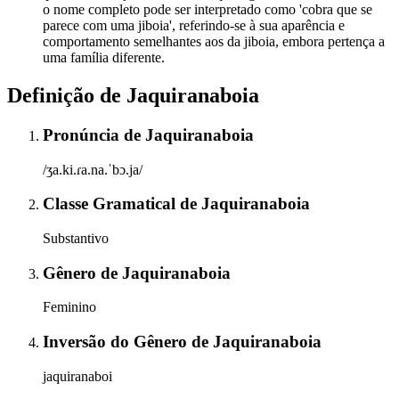
o nome completo pode ser interpretado como 'cobra que se
parece com uma jiboia', referindo-se à sua aparência e
comportamento semelhantes aos da jiboia, embora pertença a
uma família diferente.
Definição de
Jaquiranaboia
Pronúncia
de
Jaquiranaboia
/ʒa.ki.ɾa.na.ˈbɔ.ja/
Classe Gramatical
de
Jaquiranaboia
Substantivo
Gênero
de
Jaquiranaboia
Feminino
Inversão do Gênero
de
Jaquiranaboia
jaquiranaboi