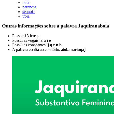
noia
paranoia
sequoia
troia
Outras informações sobre
a palavra
Jaquiranaboia
Possui:
13 letras
Possui as vogais:
a u i o
Possui as consoantes:
j q r n b
A palavra escrita ao contrário:
aiobanariuqaj