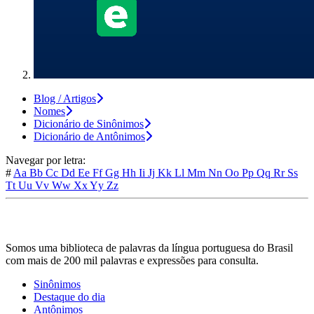
Blog / Artigos
Nomes
Dicionário de Sinônimos
Dicionário de Antônimos
Navegar por letra:
#
Aa
Bb
Cc
Dd
Ee
Ff
Gg
Hh
Ii
Jj
Kk
Ll
Mm
Nn
Oo
Pp
Qq
Rr
Ss
Tt
Uu
Vv
Ww
Xx
Yy
Zz
Somos uma biblioteca de palavras da língua portuguesa do Brasil
com mais de 200 mil palavras e expressões para consulta.
Sinônimos
Destaque do dia
Antônimos