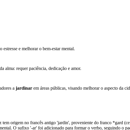
o estresse e melhorar o bem-estar mental.
a alma: requer paciência, dedicação e amor.
radores a
jardinar
em áreas públicas, visando melhorar o aspecto da ci
vez tem origem no francês antigo 'jardin', proveniente do franco *gard (
ental. O sufixo '-ar' foi adicionado para formar o verbo, seguindo o p