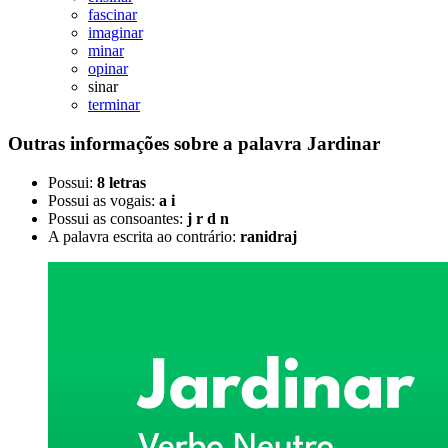
fascinar
imaginar
minar
opinar
sinar
terminar
Outras informações sobre
a palavra
Jardinar
Possui:
8 letras
Possui as vogais:
a i
Possui as consoantes:
j r d n
A palavra escrita ao contrário:
ranidraj