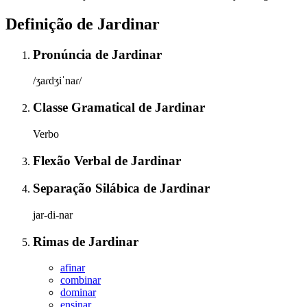
Definição de
Jardinar
Pronúncia
de
Jardinar
/ʒaɾdʒiˈnaɾ/
Classe Gramatical
de
Jardinar
Verbo
Flexão Verbal
de
Jardinar
Separação Silábica
de
Jardinar
jar-di-nar
Rimas
de
Jardinar
afinar
combinar
dominar
ensinar