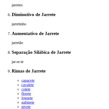
jarretes
Diminutivo
de
Jarrete
jarretinho
Aumentativo
de
Jarrete
jarretão
Separação Silábica
de
Jarrete
jar-re-te
Rimas
de
Jarrete
capacete
cavalete
colete
florete
foguete
gabinete
pivete