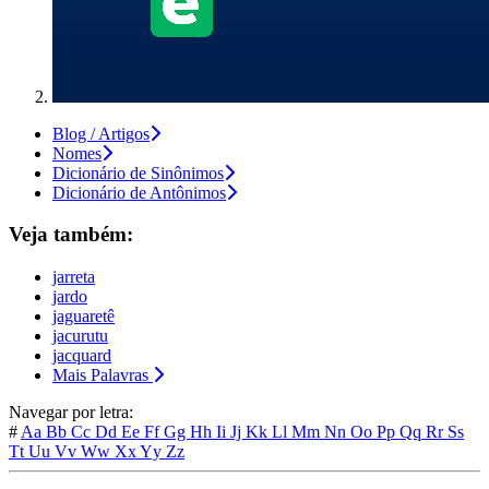
Blog / Artigos
Nomes
Dicionário de Sinônimos
Dicionário de Antônimos
Veja também:
jarreta
jardo
jaguaretê
jacurutu
jacquard
Mais Palavras
Navegar por letra:
#
Aa
Bb
Cc
Dd
Ee
Ff
Gg
Hh
Ii
Jj
Kk
Ll
Mm
Nn
Oo
Pp
Qq
Rr
Ss
Tt
Uu
Vv
Ww
Xx
Yy
Zz