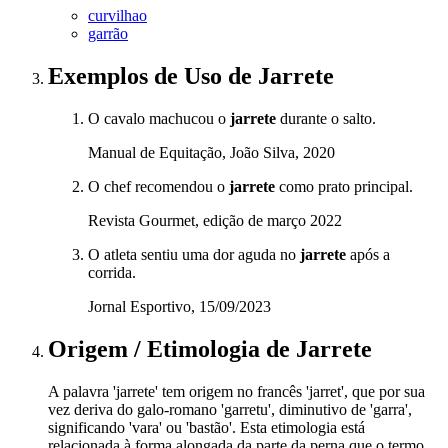
curvilhao
garrão
Exemplos de Uso
de Jarrete
O cavalo machucou o
jarrete
durante o salto.
Manual de Equitação, João Silva, 2020
O chef recomendou o
jarrete
como prato principal.
Revista Gourmet, edição de março 2022
O atleta sentiu uma dor aguda no
jarrete
após a
corrida.
Jornal Esportivo, 15/09/2023
Origem / Etimologia
de
Jarrete
A palavra 'jarrete' tem origem no francês 'jarret', que por sua
vez deriva do galo-romano 'garretu', diminutivo de 'garra',
significando 'vara' ou 'bastão'. Esta etimologia está
relacionada à forma alongada da parte da perna que o termo