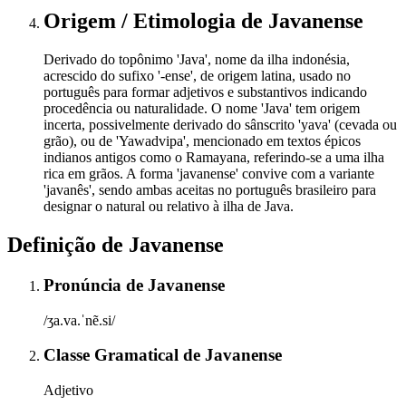
Origem / Etimologia
de
Javanense
Derivado do topônimo 'Java', nome da ilha indonésia,
acrescido do sufixo '-ense', de origem latina, usado no
português para formar adjetivos e substantivos indicando
procedência ou naturalidade. O nome 'Java' tem origem
incerta, possivelmente derivado do sânscrito 'yava' (cevada ou
grão), ou de 'Yawadvipa', mencionado em textos épicos
indianos antigos como o Ramayana, referindo-se a uma ilha
rica em grãos. A forma 'javanense' convive com a variante
'javanês', sendo ambas aceitas no português brasileiro para
designar o natural ou relativo à ilha de Java.
Definição de
Javanense
Pronúncia
de
Javanense
/ʒa.va.ˈnẽ.si/
Classe Gramatical
de
Javanense
Adjetivo