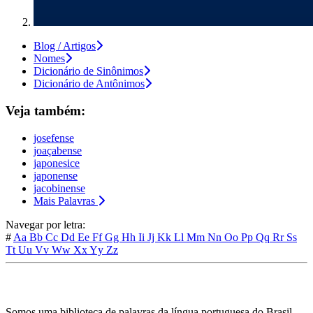
Blog / Artigos
Nomes
Dicionário de Sinônimos
Dicionário de Antônimos
Veja também:
josefense
joaçabense
japonesice
japonense
jacobinense
Mais Palavras
Navegar por letra:
#
Aa
Bb
Cc
Dd
Ee
Ff
Gg
Hh
Ii
Jj
Kk
Ll
Mm
Nn
Oo
Pp
Qq
Rr
Ss
Tt
Uu
Vv
Ww
Xx
Yy
Zz
Somos uma biblioteca de palavras da língua portuguesa do Brasil