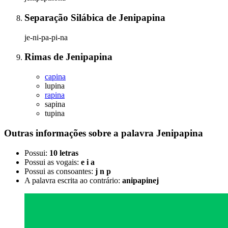
Separação Silábica
de
Jenipapina
je-ni-pa-pi-na
Rimas
de
Jenipapina
capina
lupina
rapina
sapina
tupina
Outras informações sobre
a palavra
Jenipapina
Possui:
10 letras
Possui as vogais:
e i a
Possui as consoantes:
j n p
A palavra escrita ao contrário:
anipapinej