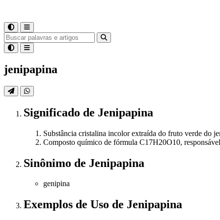
jenipapina
Significado
de
Jenipapina
Substância cristalina incolor extraída do fruto verde do 
Composto químico de fórmula C17H20O10, responsável pela
Sinônimo
de
Jenipapina
genipina
Exemplos de Uso
de Jenipapina