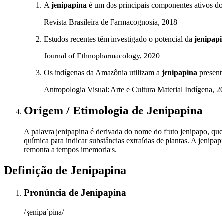
A
jenipapina
é um dos principais componentes ativos do 
Revista Brasileira de Farmacognosia, 2018
Estudos recentes têm investigado o potencial da
jenipap
Journal of Ethnopharmacology, 2020
Os indígenas da Amazônia utilizam a
jenipapina
present
Antropologia Visual: Arte e Cultura Material Indígena, 
Origem / Etimologia
de
Jenipapina
A palavra jenipapina é derivada do nome do fruto jenipapo, que 
química para indicar substâncias extraídas de plantas. A jenipa
remonta a tempos imemoriais.
Definição de
Jenipapina
Pronúncia
de
Jenipapina
/ʒenipaˈpina/