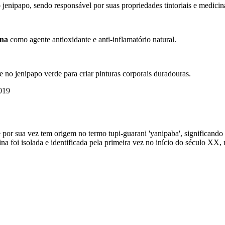
jenipapo, sendo responsável por suas propriedades tintoriais e medicina
ina
como agente antioxidante e anti-inflamatório natural.
e no jenipapo verde para criar pinturas corporais duradouras.
2019
por sua vez tem origem no termo tupi-guarani 'yanipaba', significando 
pina foi isolada e identificada pela primeira vez no início do século XX