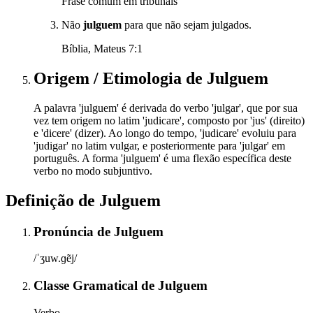
Frase comum em tribunais
Não
julguem
para que não sejam julgados.
Bíblia, Mateus 7:1
Origem / Etimologia
de
Julguem
A palavra 'julguem' é derivada do verbo 'julgar', que por sua
vez tem origem no latim 'judicare', composto por 'jus' (direito)
e 'dicere' (dizer). Ao longo do tempo, 'judicare' evoluiu para
'judigar' no latim vulgar, e posteriormente para 'julgar' em
português. A forma 'julguem' é uma flexão específica deste
verbo no modo subjuntivo.
Definição de
Julguem
Pronúncia
de
Julguem
/ˈʒuw.ɡẽj/
Classe Gramatical
de
Julguem
Verbo