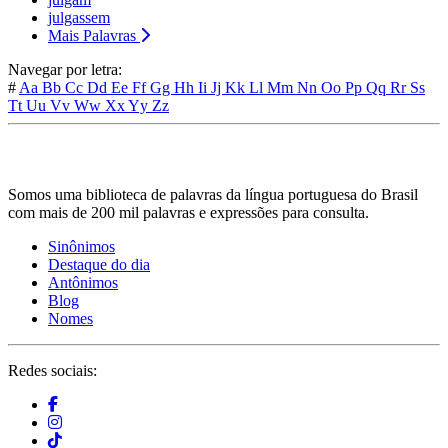
julgassem
Mais Palavras
Navegar por letra:
#
Aa
Bb
Cc
Dd
Ee
Ff
Gg
Hh
Ii
Jj
Kk
Ll
Mm
Nn
Oo
Pp
Qq
Rr
Ss
Tt
Uu
Vv
Ww
Xx
Yy
Zz
Somos uma biblioteca de palavras da língua portuguesa do Brasil
com mais de 200 mil palavras e expressões para consulta.
Sinônimos
Destaque do dia
Antônimos
Blog
Nomes
Redes sociais: