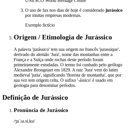
UNESCO World Heritage Centre
O uso de fax nos dias de hoje é considerado
jurássico
por muitas empresas modernas.
Exemplo fictício
Origem / Etimologia
de
Jurássico
A palavra 'jurássico' tem sua origem no francês 'jurassique',
derivado do alemão 'Jura', nome das montanhas entre a
França e a Suíça onde rochas deste período foram
primeiramente estudadas. O termo foi cunhado pelo geólogo
Alexandre Brongniart em 1829. A raiz 'Jura' vem do latim
medieval 'juria', significando 'floresta de montanha', que por
sua vez tem origem celta. O sufixo '-ássico' é usado em
geologia para denominar períodos.
Definição de
Jurássico
Pronúncia
de
Jurássico
/ʒuˈɾa.si.ku/