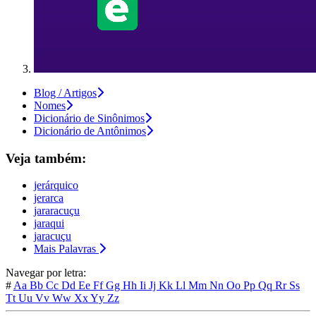
Blog / Artigos
Nomes
Dicionário de Sinônimos
Dicionário de Antônimos
Veja também:
jerárquico
jerarca
jararacuçu
jaraqui
jaracuçu
Mais Palavras
Navegar por letra:
#
Aa
Bb
Cc
Dd
Ee
Ff
Gg
Hh
Ii
Jj
Kk
Ll
Mm
Nn
Oo
Pp
Qq
Rr
Ss
Tt
Uu
Vv
Ww
Xx
Yy
Zz