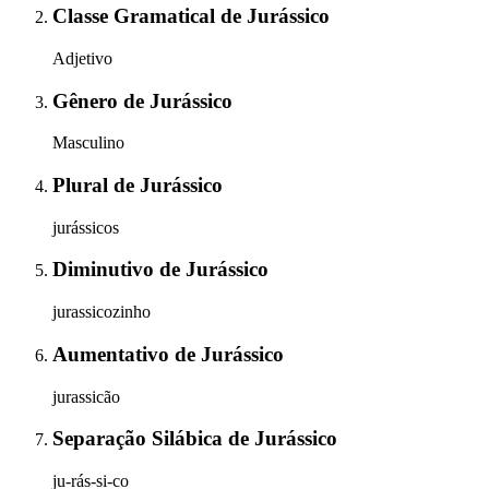
Classe Gramatical
de
Jurássico
Adjetivo
Gênero
de
Jurássico
Masculino
Plural
de
Jurássico
jurássicos
Diminutivo
de
Jurássico
jurassicozinho
Aumentativo
de
Jurássico
jurassicão
Separação Silábica
de
Jurássico
ju-rás-si-co