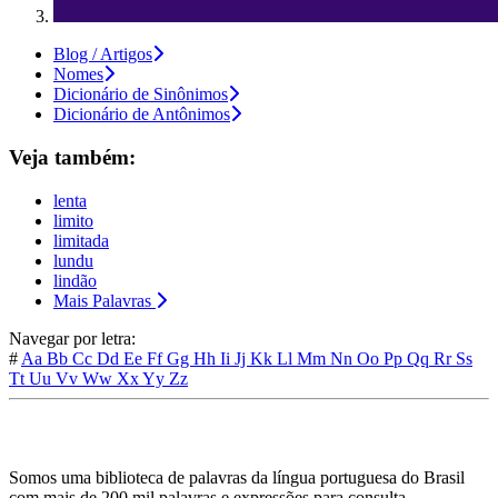
Blog / Artigos
Nomes
Dicionário de Sinônimos
Dicionário de Antônimos
Veja também:
lenta
limito
limitada
lundu
lindão
Mais Palavras
Navegar por letra:
#
Aa
Bb
Cc
Dd
Ee
Ff
Gg
Hh
Ii
Jj
Kk
Ll
Mm
Nn
Oo
Pp
Qq
Rr
Ss
Tt
Uu
Vv
Ww
Xx
Yy
Zz
Somos uma biblioteca de palavras da língua portuguesa do Brasil
com mais de 200 mil palavras e expressões para consulta.