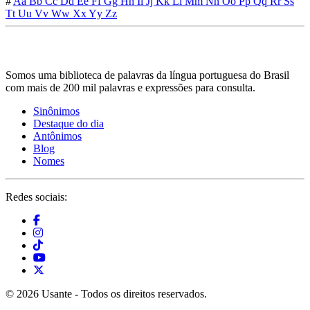
#
Aa
Bb
Cc
Dd
Ee
Ff
Gg
Hh
Ii
Jj
Kk
Ll
Mm
Nn
Oo
Pp
Qq
Rr
Ss
Tt
Uu
Vv
Ww
Xx
Yy
Zz
Somos uma biblioteca de palavras da língua portuguesa do Brasil
com mais de 200 mil palavras e expressões para consulta.
Sinônimos
Destaque do dia
Antônimos
Blog
Nomes
Redes sociais:
© 2026 Usante - Todos os direitos reservados.