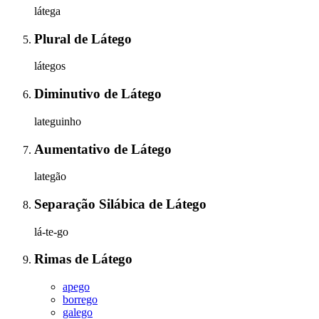
látega
Plural
de
Látego
látegos
Diminutivo
de
Látego
lateguinho
Aumentativo
de
Látego
lategão
Separação Silábica
de
Látego
lá-te-go
Rimas
de
Látego
apego
borrego
galego