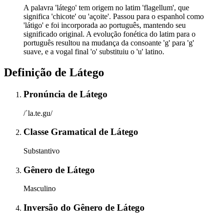
A palavra 'látego' tem origem no latim 'flagellum', que
significa 'chicote' ou 'açoite'. Passou para o espanhol como
'látigo' e foi incorporada ao português, mantendo seu
significado original. A evolução fonética do latim para o
português resultou na mudança da consoante 'g' para 'g'
suave, e a vogal final 'o' substituiu o 'u' latino.
Definição de
Látego
Pronúncia
de
Látego
/ˈla.te.gu/
Classe Gramatical
de
Látego
Substantivo
Gênero
de
Látego
Masculino
Inversão do Gênero
de
Látego