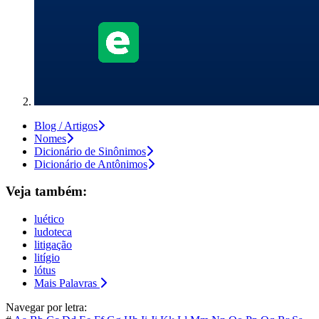
Blog / Artigos
Nomes
Dicionário de Sinônimos
Dicionário de Antônimos
Veja também:
luético
ludoteca
litigação
litígio
lótus
Mais Palavras
Navegar por letra: