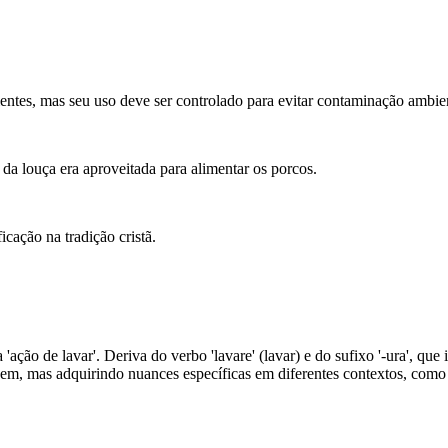
ientes, mas seu uso deve ser controlado para evitar contaminação ambien
da louça era aproveitada para alimentar os porcos.
cação na tradição cristã.
ca 'ação de lavar'. Deriva do verbo 'lavare' (lavar) e do sufixo '-ura', 
m, mas adquirindo nuances específicas em diferentes contextos, como na