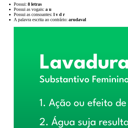
Possui:
8 letras
Possui as vogais:
a u
Possui as consoantes:
l v d r
A palavra escrita ao contrário:
arudaval