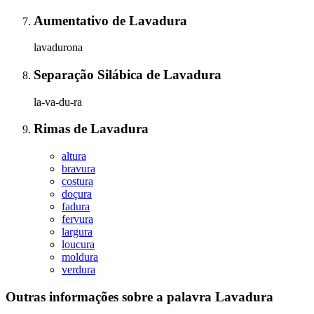
Aumentativo
de
Lavadura
lavadurona
Separação Silábica
de
Lavadura
la-va-du-ra
Rimas
de
Lavadura
altura
bravura
costura
doçura
fadura
fervura
largura
loucura
moldura
verdura
Outras informações sobre
a palavra
Lavadura