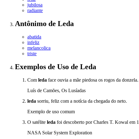
jubilosa
radiante
Antônimo
de
Leda
abatida
infeliz
melancolica
triste
Exemplos de Uso
de Leda
Com
leda
face ouvia a mãe piedosa os rogos da donzela.
Luís de Camões, Os Lusíadas
leda
sorriu, feliz com a notícia da chegada do neto.
Exemplo de uso comum
O satélite
leda
foi descoberto por Charles T. Kowal em 
NASA Solar System Exploration