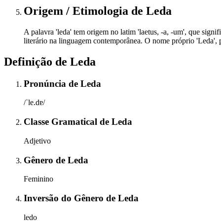
Origem / Etimologia
de
Leda
A palavra 'leda' tem origem no latim 'laetus, -a, -um', que sign
literário na linguagem contemporânea. O nome próprio 'Leda', po
Definição de
Leda
Pronúncia
de
Leda
/ˈle.dɐ/
Classe Gramatical
de
Leda
Adjetivo
Gênero
de
Leda
Feminino
Inversão do Gênero
de
Leda
ledo