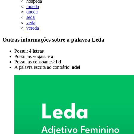
hospeda
moeda
queda
seda
veda
vereda
Outras informações sobre
a palavra
Leda
Possui:
4 letras
Possui as vogais:
e a
Possui as consoantes:
l d
A palavra escrita ao contrário:
adel