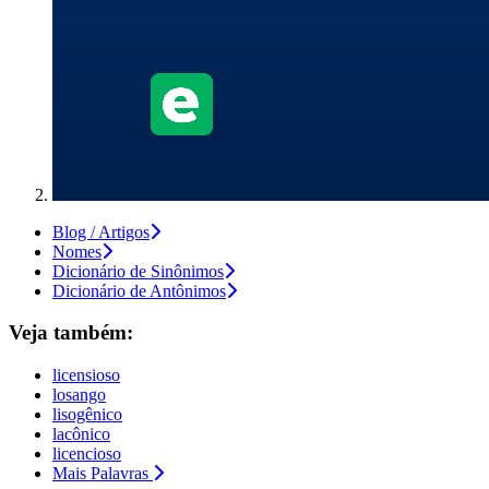
Blog / Artigos
Nomes
Dicionário de Sinônimos
Dicionário de Antônimos
Veja também:
licensioso
losango
lisogênico
lacônico
licencioso
Mais Palavras