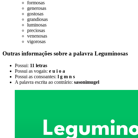
formosas
generosas
gostosas
grandiosas
luminosas
preciosas
venenosas
vigorosas
Outras informações sobre
a palavra
Leguminosas
Possui:
11 letras
Possui as vogais:
e u i o a
Possui as consoantes:
l g m n s
A palavra escrita ao contrário:
sasonimugel