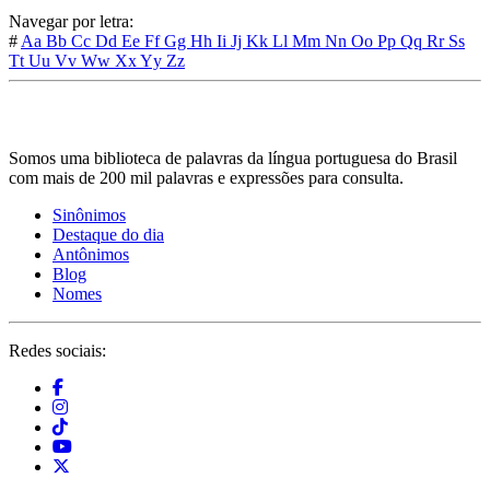
Navegar por letra:
#
Aa
Bb
Cc
Dd
Ee
Ff
Gg
Hh
Ii
Jj
Kk
Ll
Mm
Nn
Oo
Pp
Qq
Rr
Ss
Tt
Uu
Vv
Ww
Xx
Yy
Zz
Somos uma biblioteca de palavras da língua portuguesa do Brasil
com mais de 200 mil palavras e expressões para consulta.
Sinônimos
Destaque do dia
Antônimos
Blog
Nomes
Redes sociais: