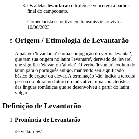
Os atletas
levantarão
o troféu se vencerem a partida
final do campeonato.
Comentarista esportivo em transmissão ao vivo -
10/06/2023
Origem / Etimologia
de
Levantarão
A palavra 'levantarão' é uma conjugação do verbo 'levantar',
que tem sua origem no latim 'levantare', derivado de 'levare',
que significa 'elevar' ou 'aliviar'. O verbo 'levantar' evoluiu do
latim para o português antigo, mantendo seu significado
básico de erguer ou elevar. A terminação '-ão' indica a terceira
pessoa do plural no futuro do indicativo, uma característica
das línguas românicas que se desenvolveu a partir do latim
vulgar.
Definição de
Levantarão
Pronúncia
de
Levantarão
/le.vɐ̃.ta.ˈɾɐ̃w̃/