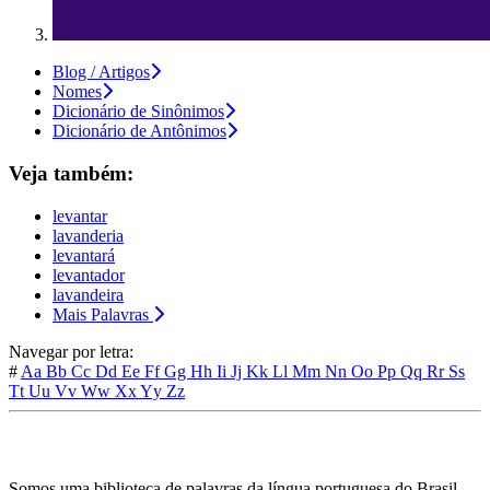
Blog / Artigos
Nomes
Dicionário de Sinônimos
Dicionário de Antônimos
Veja também:
levantar
lavanderia
levantará
levantador
lavandeira
Mais Palavras
Navegar por letra:
#
Aa
Bb
Cc
Dd
Ee
Ff
Gg
Hh
Ii
Jj
Kk
Ll
Mm
Nn
Oo
Pp
Qq
Rr
Ss
Tt
Uu
Vv
Ww
Xx
Yy
Zz
Somos uma biblioteca de palavras da língua portuguesa do Brasil