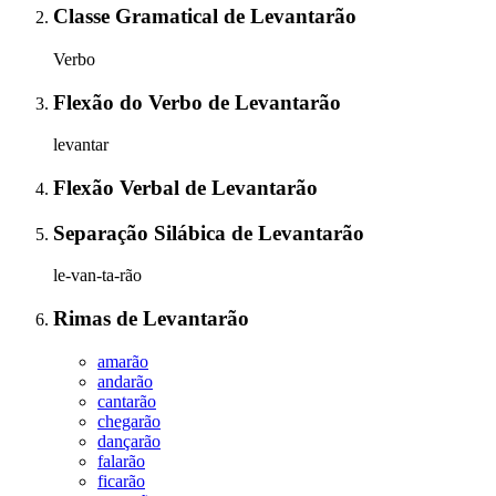
Classe Gramatical
de
Levantarão
Verbo
Flexão do Verbo
de
Levantarão
levantar
Flexão Verbal
de
Levantarão
Separação Silábica
de
Levantarão
le-van-ta-rão
Rimas
de
Levantarão
amarão
andarão
cantarão
chegarão
dançarão
falarão
ficarão