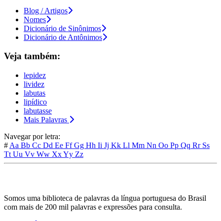
Blog / Artigos
Nomes
Dicionário de Sinônimos
Dicionário de Antônimos
Veja também:
lepidez
lividez
labutas
lipídico
labutasse
Mais Palavras
Navegar por letra:
#
Aa
Bb
Cc
Dd
Ee
Ff
Gg
Hh
Ii
Jj
Kk
Ll
Mm
Nn
Oo
Pp
Qq
Rr
Ss
Tt
Uu
Vv
Ww
Xx
Yy
Zz
Somos uma biblioteca de palavras da língua portuguesa do Brasil
com mais de 200 mil palavras e expressões para consulta.