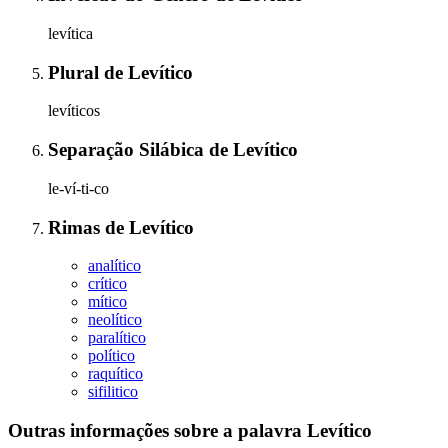
levítica
Plural
de
Levítico
levíticos
Separação Silábica
de
Levítico
le-ví-ti-co
Rimas
de
Levítico
analítico
crítico
mítico
neolítico
paralítico
político
raquítico
sifilitico
Outras informações sobre
a palavra
Levítico