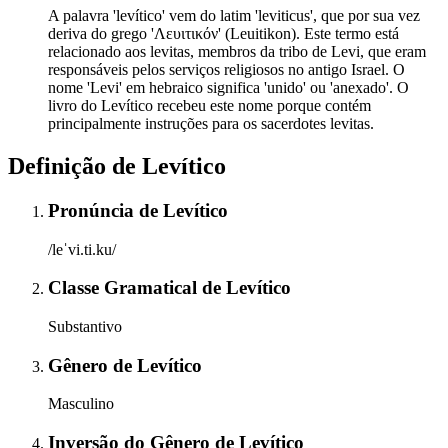
A palavra 'levítico' vem do latim 'leviticus', que por sua vez
deriva do grego 'Λευιτικόν' (Leuitikon). Este termo está
relacionado aos levitas, membros da tribo de Levi, que eram
responsáveis pelos serviços religiosos no antigo Israel. O
nome 'Levi' em hebraico significa 'unido' ou 'anexado'. O
livro do Levítico recebeu este nome porque contém
principalmente instruções para os sacerdotes levitas.
Definição de
Levítico
Pronúncia
de
Levítico
/leˈvi.ti.ku/
Classe Gramatical
de
Levítico
Substantivo
Gênero
de
Levítico
Masculino
Inversão do Gênero
de
Levítico