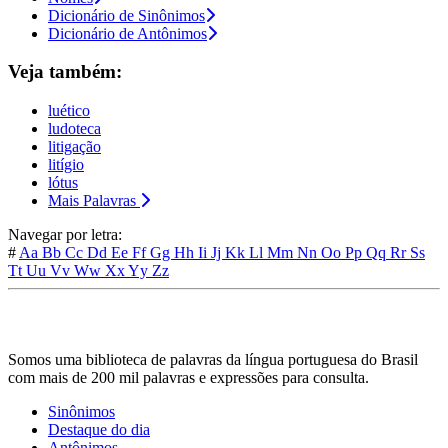
Dicionário de Sinônimos
Dicionário de Antônimos
Veja também:
luético
ludoteca
litigação
litígio
lótus
Mais Palavras
Navegar por letra:
#
Aa
Bb
Cc
Dd
Ee
Ff
Gg
Hh
Ii
Jj
Kk
Ll
Mm
Nn
Oo
Pp
Qq
Rr
Ss
Tt
Uu
Vv
Ww
Xx
Yy
Zz
Somos uma biblioteca de palavras da língua portuguesa do Brasil
com mais de 200 mil palavras e expressões para consulta.
Sinônimos
Destaque do dia
Antônimos