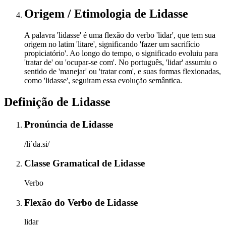
Origem / Etimologia
de
Lidasse
A palavra 'lidasse' é uma flexão do verbo 'lidar', que tem sua
origem no latim 'litare', significando 'fazer um sacrifício
propiciatório'. Ao longo do tempo, o significado evoluiu para
'tratar de' ou 'ocupar-se com'. No português, 'lidar' assumiu o
sentido de 'manejar' ou 'tratar com', e suas formas flexionadas,
como 'lidasse', seguiram essa evolução semântica.
Definição de
Lidasse
Pronúncia
de
Lidasse
/liˈda.si/
Classe Gramatical
de
Lidasse
Verbo
Flexão do Verbo
de
Lidasse
lidar