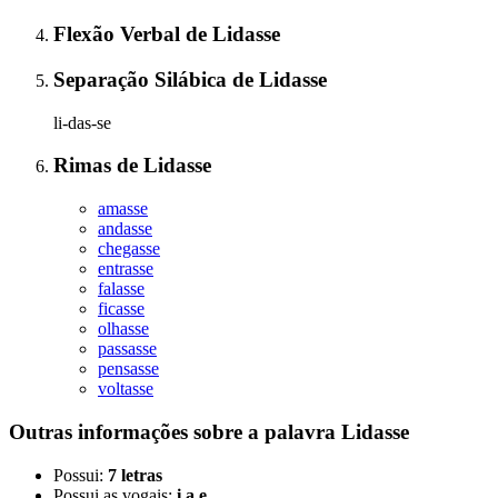
Flexão Verbal
de
Lidasse
Separação Silábica
de
Lidasse
li-das-se
Rimas
de
Lidasse
amasse
andasse
chegasse
entrasse
falasse
ficasse
olhasse
passasse
pensasse
voltasse
Outras informações sobre
a palavra
Lidasse
Possui:
7 letras
Possui as vogais:
i a e