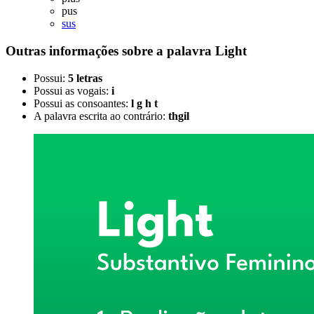
pus
sus
Outras informações sobre
a palavra
Light
Possui:
5 letras
Possui as vogais:
i
Possui as consoantes:
l g h t
A palavra escrita ao contrário:
thgil