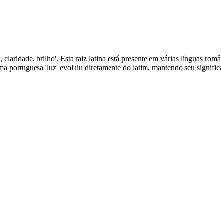
z, claridade, brilho'. Esta raiz latina está presente em várias línguas româ
rma portuguesa 'luz' evoluiu diretamente do latim, mantendo seu signific