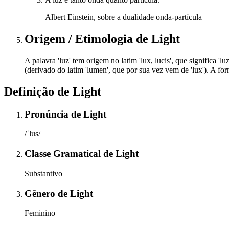
Albert Einstein, sobre a dualidade onda-partícula
Origem / Etimologia
de
Light
A palavra 'luz' tem origem no latim 'lux, lucis', que significa 'lu
(derivado do latim 'lumen', que por sua vez vem de 'lux'). A fo
Definição de
Light
Pronúncia
de
Light
/ˈlus/
Classe Gramatical
de
Light
Substantivo
Gênero
de
Light
Feminino