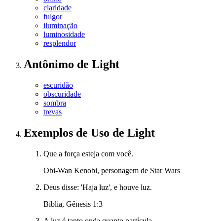
claridade
fulgor
iluminação
luminosidade
resplendor
Antônimo
de
Light
escuridão
obscuridade
sombra
trevas
Exemplos de Uso
de Light
Que a força esteja com você.
Obi-Wan Kenobi, personagem de Star Wars
Deus disse: 'Haja luz', e houve luz.
Bíblia, Gênesis 1:3
A luz é tanto onda quanto partícula.