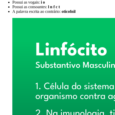
Possui as vogais:
i o
Possui as consoantes:
l n f c t
A palavra escrita ao contrário:
oticofnil