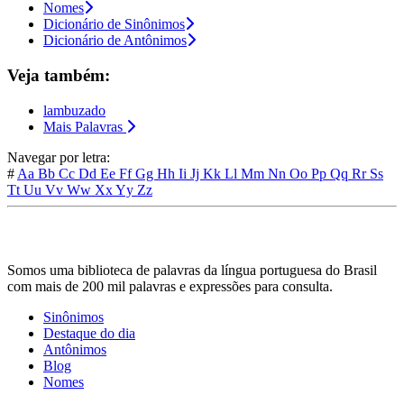
Nomes
Dicionário de Sinônimos
Dicionário de Antônimos
Veja também:
lambuzado
Mais Palavras
Navegar por letra:
#
Aa
Bb
Cc
Dd
Ee
Ff
Gg
Hh
Ii
Jj
Kk
Ll
Mm
Nn
Oo
Pp
Qq
Rr
Ss
Tt
Uu
Vv
Ww
Xx
Yy
Zz
Somos uma biblioteca de palavras da língua portuguesa do Brasil
com mais de 200 mil palavras e expressões para consulta.
Sinônimos
Destaque do dia
Antônimos
Blog
Nomes