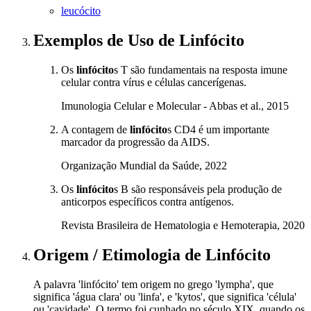
leucócito
Exemplos de Uso
de Linfócito
Os
linfócito
s T são fundamentais na resposta imune
celular contra vírus e células cancerígenas.
Imunologia Celular e Molecular - Abbas et al., 2015
A contagem de
linfócito
s CD4 é um importante
marcador da progressão da AIDS.
Organização Mundial da Saúde, 2022
Os
linfócito
s B são responsáveis pela produção de
anticorpos específicos contra antígenos.
Revista Brasileira de Hematologia e Hemoterapia, 2020
Origem / Etimologia
de
Linfócito
A palavra 'linfócito' tem origem no grego 'lympha', que
significa 'água clara' ou 'linfa', e 'kytos', que significa 'célula'
ou 'cavidade'. O termo foi cunhado no século XIX, quando os