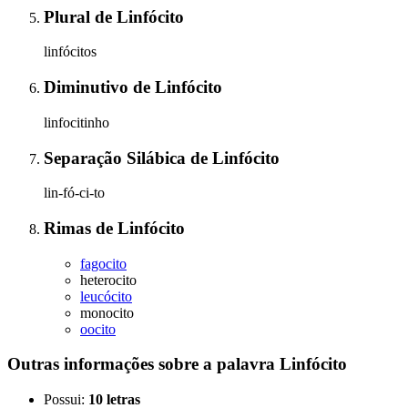
Plural
de
Linfócito
linfócitos
Diminutivo
de
Linfócito
linfocitinho
Separação Silábica
de
Linfócito
lin-fó-ci-to
Rimas
de
Linfócito
fagocito
heterocito
leucócito
monocito
oocito
Outras informações sobre
a palavra
Linfócito
Possui:
10 letras