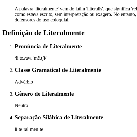
A palavra 'literalmente' vem do latim 'litteralis', que significa 
como estava escrito, sem interpretação ou exagero. No entanto,
defensores do uso coloquial.
Definição de
Literalmente
Pronúncia
de
Literalmente
/li.te.ɾaw.ˈmẽ.tʃi/
Classe Gramatical
de
Literalmente
Advérbio
Gênero
de
Literalmente
Neutro
Separação Silábica
de
Literalmente
li-te-ral-men-te