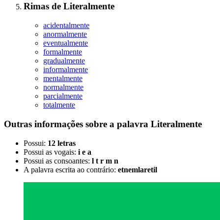
Rimas
de
Literalmente
acidentalmente
anormalmente
eventualmente
formalmente
gradualmente
informalmente
mentalmente
normalmente
parcialmente
totalmente
Outras informações sobre
a palavra
Literalmente
Possui:
12 letras
Possui as vogais:
i e a
Possui as consoantes:
l t r m n
A palavra escrita ao contrário:
etnemlaretil