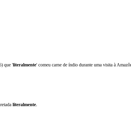
6) que '
literalmente
' comeu carne de índio durante uma visita à Amazô
pretada
literalmente
.