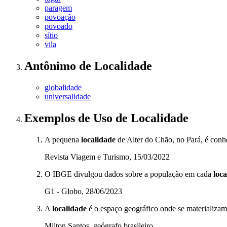
paragem
povoação
povoado
sítio
vila
Antônimo
de
Localidade
globalidade
universalidade
Exemplos de Uso
de Localidade
A pequena
localidade
de Alter do Chão, no Pará, é conh
Revista Viagem e Turismo, 15/03/2022
O IBGE divulgou dados sobre a população em cada
loc
G1 - Globo, 28/06/2023
A
localidade
é o espaço geográfico onde se materializam 
Milton Santos, geógrafo brasileiro