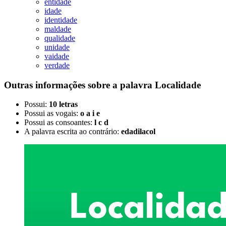
entidade
idade
identidade
maldade
qualidade
unidade
vaidade
verdade
Outras informações sobre
a palavra
Localidade
Possui:
10 letras
Possui as vogais:
o a i e
Possui as consoantes:
l c d
A palavra escrita ao contrário:
edadilacol