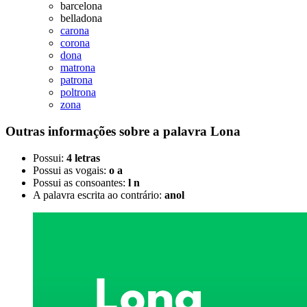
barcelona
belladona
carona
corona
dona
matrona
patrona
poltrona
zona
Outras informações sobre
a palavra
Lona
Possui:
4 letras
Possui as vogais:
o a
Possui as consoantes:
l n
A palavra escrita ao contrário:
anol