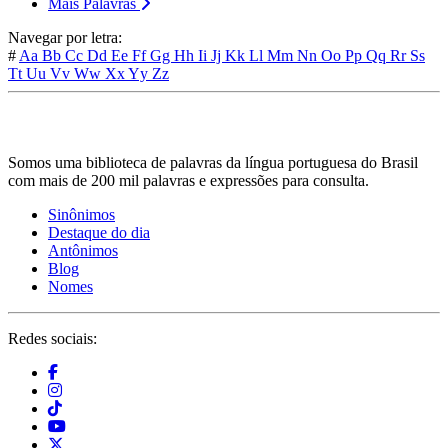
Mais Palavras
Navegar por letra:
#
Aa
Bb
Cc
Dd
Ee
Ff
Gg
Hh
Ii
Jj
Kk
Ll
Mm
Nn
Oo
Pp
Qq
Rr
Ss
Tt
Uu
Vv
Ww
Xx
Yy
Zz
Somos uma biblioteca de palavras da língua portuguesa do Brasil
com mais de 200 mil palavras e expressões para consulta.
Sinônimos
Destaque do dia
Antônimos
Blog
Nomes
Redes sociais: