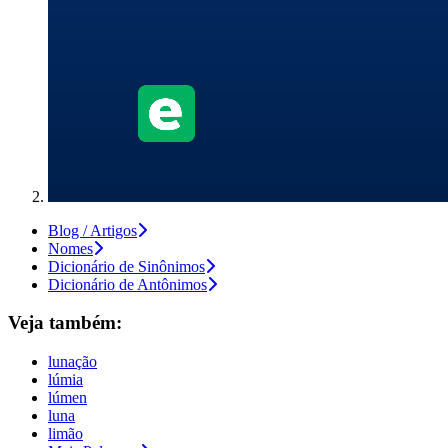
Blog / Artigos
Nomes
Dicionário de Sinônimos
Dicionário de Antônimos
Veja também:
lunação
lúmia
lúmen
luna
limão