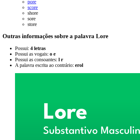
pore
score
shore
sore
store
Outras informações sobre
a palavra
Lore
Possui:
4 letras
Possui as vogais:
o e
Possui as consoantes:
l r
A palavra escrita ao contrário:
erol