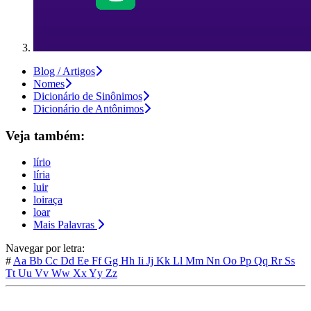
Blog / Artigos
Nomes
Dicionário de Sinônimos
Dicionário de Antônimos
Veja também:
lírio
líria
luir
loiraça
loar
Mais Palavras
Navegar por letra:
#
Aa
Bb
Cc
Dd
Ee
Ff
Gg
Hh
Ii
Jj
Kk
Ll
Mm
Nn
Oo
Pp
Qq
Rr
Ss
Tt
Uu
Vv
Ww
Xx
Yy
Zz