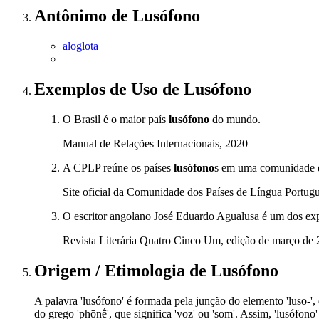
Antônimo
de
Lusófono
aloglota
Exemplos de Uso
de Lusófono
O Brasil é o maior país
lusófono
do mundo.
Manual de Relações Internacionais, 2020
A CPLP reúne os países
lusófono
s em uma comunidade 
Site oficial da Comunidade dos Países de Língua Portug
O escritor angolano José Eduardo Agualusa é um dos exp
Revista Literária Quatro Cinco Um, edição de março de
Origem / Etimologia
de
Lusófono
A palavra 'lusófono' é formada pela junção do elemento 'luso-'
do grego 'phōnḗ', que significa 'voz' ou 'som'. Assim, 'lusófon