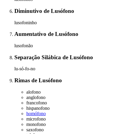
Diminutivo
de
Lusófono
lusofoninho
Aumentativo
de
Lusófono
lusofonão
Separação Silábica
de
Lusófono
lu-só-fo-no
Rimas
de
Lusófono
alofono
anglofono
francofono
hispanofono
homófono
microfono
monofono
saxofono