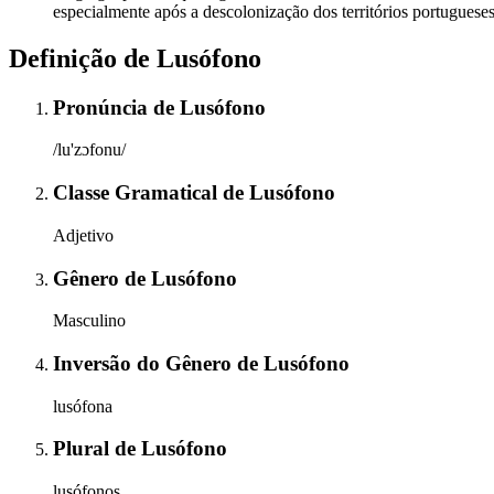
especialmente após a descolonização dos territórios portugueses
Definição de
Lusófono
Pronúncia
de
Lusófono
/lu'zɔfonu/
Classe Gramatical
de
Lusófono
Adjetivo
Gênero
de
Lusófono
Masculino
Inversão do Gênero
de
Lusófono
lusófona
Plural
de
Lusófono
lusófonos