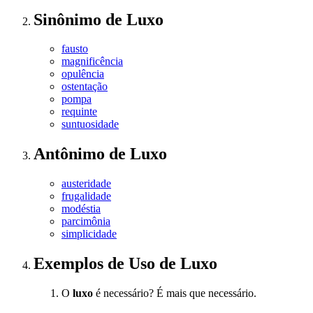
Sinônimo
de
Luxo
fausto
magnificência
opulência
ostentação
pompa
requinte
suntuosidade
Antônimo
de
Luxo
austeridade
frugalidade
modéstia
parcimônia
simplicidade
Exemplos de Uso
de Luxo
O
luxo
é necessário? É mais que necessário.