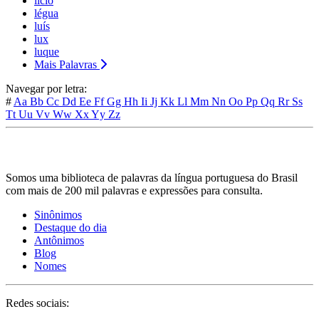
lício
légua
luís
lux
luque
Mais Palavras
Navegar por letra:
#
Aa
Bb
Cc
Dd
Ee
Ff
Gg
Hh
Ii
Jj
Kk
Ll
Mm
Nn
Oo
Pp
Qq
Rr
Ss
Tt
Uu
Vv
Ww
Xx
Yy
Zz
Somos uma biblioteca de palavras da língua portuguesa do Brasil
com mais de 200 mil palavras e expressões para consulta.
Sinônimos
Destaque do dia
Antônimos
Blog
Nomes
Redes sociais: