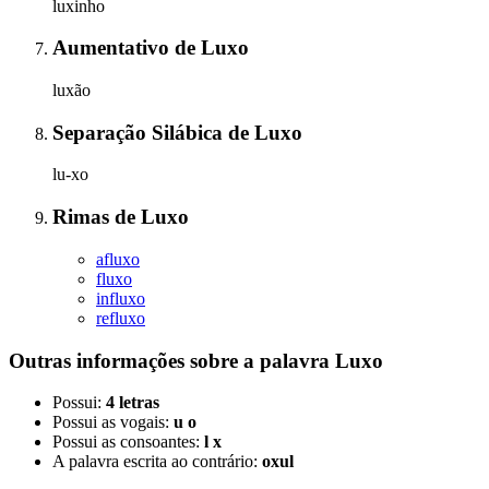
luxinho
Aumentativo
de
Luxo
luxão
Separação Silábica
de
Luxo
lu-xo
Rimas
de
Luxo
afluxo
fluxo
influxo
refluxo
Outras informações sobre
a palavra
Luxo
Possui:
4 letras
Possui as vogais:
u o
Possui as consoantes:
l x
A palavra escrita ao contrário:
oxul